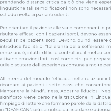
prendendo distanza critica da ciò che viene esperi
linguistiche tali semplificazioni non sono necessari
schede rivolte ai pazienti udenti.
Per orientare il paziente alle varie componenti e 
risultare efficaci con i pazienti sordi, devono esse
peculiari dei pazienti sordi. Devono, quindi, essere 
introduce l’abilità di “tolleranza della sofferenz
emozioni: è, infatti, difficile controllare il meteo 
attivano emozioni forti, così come ci si può prepar
utile discutere dell’esperienza comune a molte perso
All’interno del modulo “efficacia nelle relazioni i
ricordare ai pazienti i sette passi che consentono
Mantenere la Mindfulness, Apparire fiduciosi, Negozi
significato viene perso nella traduzione in Lingua
l’impiego di lettere che formano parole dalla datti
in “DEAF CAN”, più semplice da ricordare e adeguato 