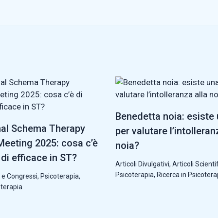
Benedetta noia: esiste
nal Schema Therapy
per valutare l’intolleran
eeting 2025: cosa c’è
noia?
di efficace in ST?
Articoli Divulgativi
,
Articoli Scientif
Psicoterapia
,
Ricerca in Psicotera
 e Congressi
,
Psicoterapia
,
oterapia