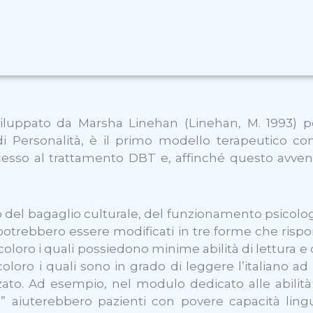
viluppato da Marsha Linehan (Linehan, M. 1993) 
di Personalità, è il primo modello terapeutico con
esso al trattamento DBT e, affinché questo avvenga
nto del bagaglio culturale, del funzionamento psicol
potrebbero essere modificati in tre forme che rispo
coloro i quali possiedono minime abilità di lettura 
loro i quali sono in grado di leggere l’italiano ad
anzato. Ad esempio, nel modulo dedicato alle abilit
Oz” aiuterebbero pazienti con povere capacità lin