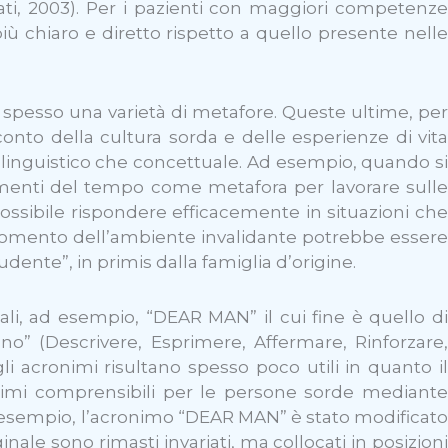
ati, 2003). Per i pazienti con maggiori competenze
più chiaro e diretto rispetto a quello presente nelle
 spesso una varietà di metafore. Queste ultime, per
 conto della cultura sorda e delle esperienze di vita
ta linguistico che concettuale. Ad esempio, quando si
biamenti del tempo come metafora per lavorare sulle
 possibile rispondere efficacemente in situazioni che
argomento dell’ambiente invalidante potrebbe essere
ente”, in primis dalla famiglia d’origine.
uali, ad esempio, “DEAR MAN” il cui fine è quello di
“no” (Descrivere, Esprimere, Affermare, Rinforzare,
li acronimi risultano spesso poco utili in quanto il
ronimi comprensibili per le persone sorde mediante
Ad esempio, l’acronimo “DEAR MAN” è stato modificato
ale sono rimasti invariati, ma collocati in posizioni