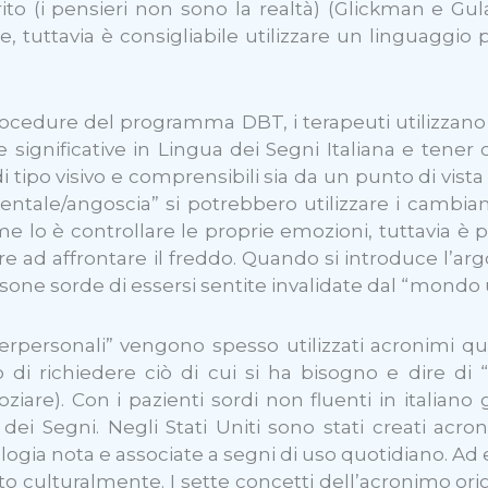
to (i pensieri non sono la realtà) (Glickman e Gul
e, tuttavia è consigliabile utilizzare un linguaggio 
procedure del programma DBT, i terapeuti utilizzano
re significative in Lingua dei Segni Italiana e tener
di tipo visivo e comprensibili sia da un punto di vis
a mentale/angoscia” si potrebbero utilizzare i cam
come lo è controllare le proprie emozioni, tuttavia è
are ad affrontare il freddo. Quando si introduce l’
ne sorde di essersi sentite invalidate dal “mondo ud
nterpersonali” vengono spesso utilizzati acronimi q
 di richiedere ciò di cui si ha bisogno e dire di 
are). Con i pazienti sordi non fluenti in italiano g
 dei Segni. Negli Stati Uniti sono stati creati ac
lologia nota e associate a segni di uso quotidiano. 
culturalmente. I sette concetti dell’acronimo origin