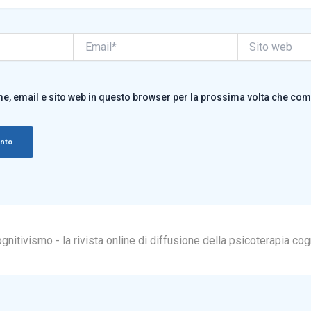
Email*
Sito
web
me, email e sito web in questo browser per la prossima volta che co
itivismo - la rivista online di diffusione della psicoterapia cog
a sulla raccolta
Le tue preferenze relative alla pr