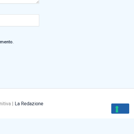
mmento.
nitiva |
La Redazione
ivacy