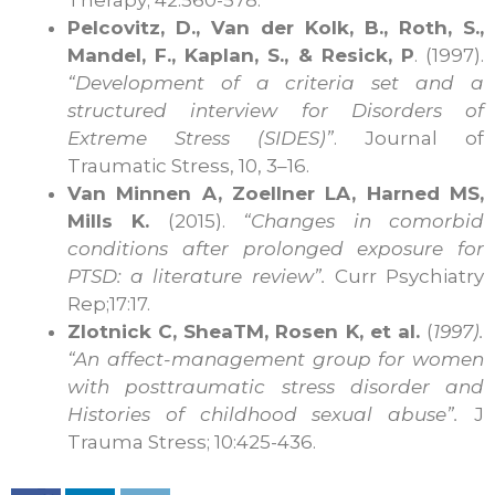
Pelcovitz, D., Van der Kolk, B., Roth, S.,
Mandel, F., Kaplan, S., & Resick, P
. (1997).
“Development of a criteria set and a
structured interview for Disorders of
Extreme Stress (SIDES)”
. Journal of
Traumatic Stress, 10, 3–16.
Van Minnen A, Zoellner LA, Harned MS,
Mills K.
(2015).
“Changes in comorbid
conditions after prolonged exposure for
PTSD: a literature review”.
Curr Psychiatry
Rep;17:17.
Zlotnick C, SheaTM, Rosen K, et al.
(
1997).
“An affect-management group for women
with posttraumatic stress disorder and
Histories of childhood sexual abuse”.
J
Trauma Stress; 10:425-436.