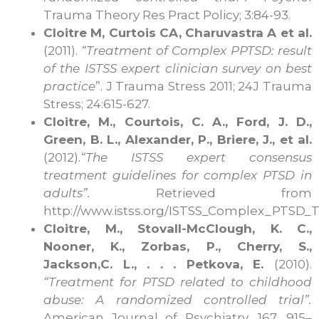
Trauma Theory Res Pract Policy; 3:84-93.
Cloitre M, Curtois CA, Charuvastra A et al.
(2011).
“Treatment of Complex PPTSD: result
of the ISTSS expert clinician survey on best
practice
”. J Trauma Stress 2011; 24J Trauma
Stress; 24:615-627.
Cloitre, M., Courtois, C. A., Ford, J. D.,
Green, B. L., Alexander, P., Briere, J., et al.
(2012).
“
The ISTSS expert consensus
treatment guidelines for complex PTSD in
adults”
.
Retrieved from
http://www.istss.org/ISTSS_Complex_PTSD_T
Cloitre, M., Stovall-McClough, K. C.,
Nooner, K., Zorbas, P., Cherry, S.,
Jackson,C. L., . . . Petkova, E.
(2010).
“Treatment for PTSD related to childhood
abuse: A randomized controlled trial”.
American Journal of Psychiatry, 167, 915–