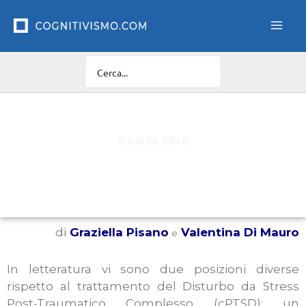
Vai
al
contenuto
6 Aprile 2016
Il cPTSD: trattamenti a confronto
di
Graziella Pisano
Valentina Di Mauro
e
In letteratura vi sono due posizioni diverse
rispetto al trattamento del Disturbo da Stress
Post-Traumatico Complesso (cPTSD): un