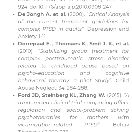
924. doi:10.1176/appi.ajp.2010.09081247
De Jongh A. et al.
(2000). “
Critical Analysis
of the current treatment guidelines for
complex PTSD in adults”
. Depression and
Anxiety: 1-11.
Dorrepaal E. , Thomaes K., Smit J. K., et al.
(2010).
“Stabilizing group treatment for
complex posttraumatic stress disorder
related to childhood abuse based on
psycho-education and cognitive
behavioral therapy: a pilot Study”.
Child
Abuse Neglect; 34: 284-288.
Ford JD, Steinberg KL, Zhang W.
(2015).
“A
randomized clinical trial comparing affect
regulation and social-problem solving
psychotherapies for mothers with
victimization-related PTSD”.
Behav
Therapy; 42:560-578.