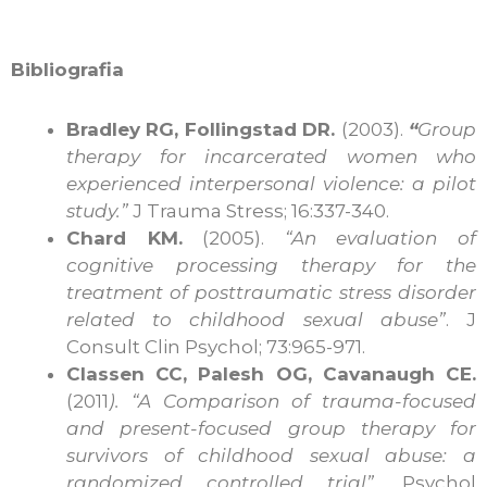
Bibliografia
Bradley RG, Follingstad DR.
(2003).
“
Group
therapy for incarcerated women who
experienced interpersonal violence: a pilot
study.”
J Trauma Stress; 16:337-340.
Chard KM.
(2005).
“An evaluation of
cognitive processing therapy for the
treatment of posttraumatic stress disorder
related to childhood sexual abuse”
. J
Consult Clin Psychol; 73:965-971.
Classen CC, Palesh OG, Cavanaugh CE.
(2011
). “A Comparison of trauma-focused
and present-focused group therapy for
survivors of childhood sexual abuse: a
randomized controlled trial”.
Psychol