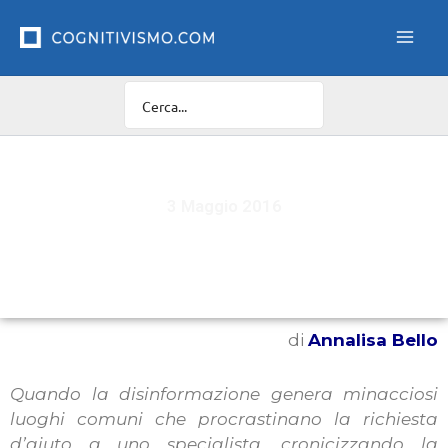
Vai
al
contenuto
3 Maggio 2016
Aiuto dottore, sono pazzo… Ho il DOC!
di
Annalisa Bello
Quando la disinformazione genera minacciosi
luoghi comuni che procrastinano la richiesta
d’aiuto a uno specialista, cronicizzando la