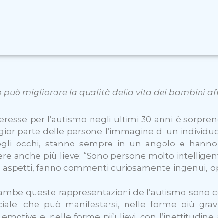
ò migliorare la qualità della vita dei bambini affet
resse per l’autismo negli ultimi 30 anni è sorprend
ior parte delle persone l’immagine di un individuo c
li occhi, stanno sempre in un angolo e hanno 
 anche più lieve: “Sono persone molto intelligenti
i aspetti, fanno commenti curiosamente ingenui, opp
rambe queste rappresentazioni dell’autismo sono co
ociale, che può manifestarsi, nelle forme più grav
emotive e, nelle forme più lievi, con l’inettitudine a