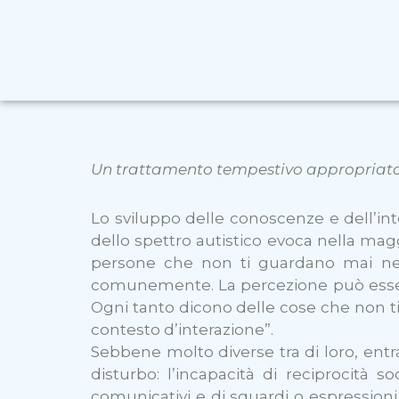
Un trattamento tempestivo appropriato pu
Lo sviluppo delle conoscenze e dell’inte
dello spettro autistico evoca nella magg
persone che non ti guardano mai neg
comunemente. La percezione può essere
Ogni tanto dicono delle cose che non t
contesto d’interazione”.
Sebbene molto diverse tra di loro, ent
disturbo: l’incapacità di reciprocità s
comunicativi e di sguardi o espressioni 