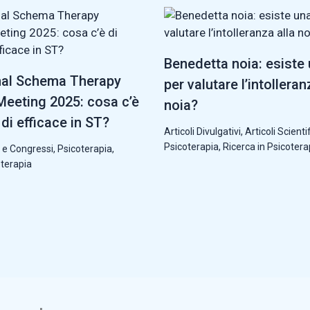
Benedetta noia: esiste
nal Schema Therapy
per valutare l’intolleran
eeting 2025: cosa c’è
noia?
di efficace in ST?
Articoli Divulgativi
,
Articoli Scientif
Psicoterapia
,
Ricerca in Psicotera
 e Congressi
,
Psicoterapia
,
oterapia