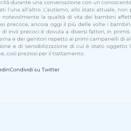
procità durante una conversazione con un conoscente
ti l’una all’altro. L’autismo, allo stato attuale, 
otevolmente la qualità di vita dei bambini affetti
i precoce, ancora oggi il più delle volte i bambini
 di invii precoci è dovuta a diversi fattori, in prim
erna e dei genitori rispetto ai primi campanelli di a
ione e di sensibilizzazione di cui è stato oggetto
e, così preziosi per il trattamento.
edin
Condividi su Twitter