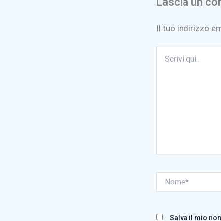
Lascia un c
Il tuo indirizzo e
Scrivi
qui..
Nome*
Salva il mio no