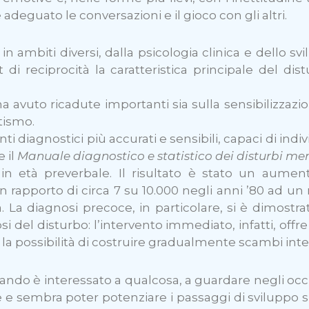
adeguato le conversazioni e il gioco con gli altri.
ni in ambiti diversi, dalla psicologia clinica e dello 
di reciprocità la caratteristica principale del di
ha avuto ricadute importanti sia sulla sensibilizzazi
tismo.
i diagnostici più accurati e sensibili, capaci di indivi
e il
Manuale diagnostico e statistico dei disturbi men
 in età preverbale. Il risultato è stato un aument
n rapporto di circa 7 su 10.000 negli anni ’80 ad un 
tà. La diagnosi precoce, in particolare, si è dimos
osi del disturbo: l’intervento immediato, infatti, o
o la possibilità di costruire gradualmente scambi int
ndo è interessato a qualcosa, a guardare negli occh
e sembra poter potenziare i passaggi di sviluppo suc