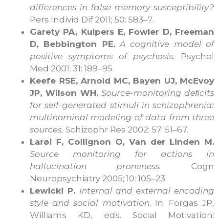
differences in false memory susceptibility?
Pers Individ Dif 2011; 50: 583–7.
Garety PA, Kuipers E, Fowler D, Freeman
D, Bebbington PE.
A cognitive model of
positive symptoms of psychosis.
Psychol
Med 2001; 31: 189–95.
Keefe RSE, Arnold MC, Bayen UJ, McEvoy
JP, Wilson WH.
Source-monitoring de
ﬁ
cits
for self-generated stimuli in schizophrenia:
multinominal modeling of data from three
sources.
Schizophr Res 2002; 57: 51–67.
Larøi F, Collignon O, Van der Linden M.
Source monitoring for actions in
hallucination proneness.
Cogn
Neuropsychiatry 2005; 10: 105–23.
Lewicki P.
Internal and external encoding
style and social motivation
. In: Forgas JP,
Williams KD, eds. Social Motivation: