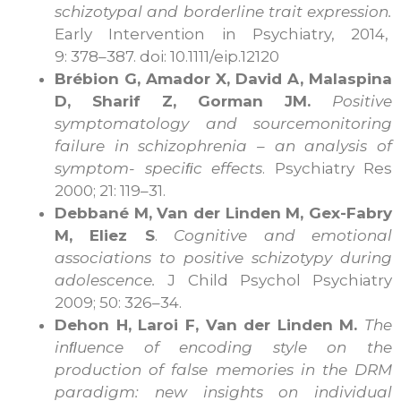
schizotypal and borderline trait expression.
Early Intervention in Psychiatry, 2014,
9: 378–387. doi: 10.1111/eip.12120
Brébion G, Amador X, David A, Malaspina
D, Sharif Z, Gorman JM.
Positive
symptomatology and sourcemonitoring
failure in schizophrenia – an analysis of
symptom- speci
ﬁ
c effects
. Psychiatry Res
2000; 21: 119–31.
Debbané M, Van der Linden M, Gex-Fabry
M, Eliez S
.
Cognitive and emotional
associations to positive schizotypy during
adolescence.
J Child Psychol Psychiatry
2009; 50: 326–34.
Dehon H, Laroi F, Van der Linden M.
The
in
ﬂ
uence of encoding style on the
production of false memories in the DRM
paradigm: new insights on individual