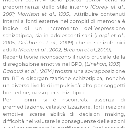
predominanza dello stile interno
(Garety et al.,
2001; Morrison et al., 1995).
Attribuire contenuti
interni a fonti esterne nei compiti di memoria è
indice di un incremento dell’espressione
schizotipica, sia in adolescenti sani (
Larøi et al.,
2005; Debbanè et al., 2009
) che in schizofrenici
adulti
(Keefe et al., 2002; Brébion et al.,2000).
Recenti teorie riconoscono il ruolo cruciale della
disregolazione emotiva nel BPD, (
Linehan, 1993
).
Badoud et al., (2014)
mostra una sovrapposizione
tra BT e disorganizzazione schizotipica, nonché
un diverso livello di impulsività: alto per soggetti
borderline, basso per schizotipici.
Per i primi si è riscontrata assenza di
premeditazione, catastrofizzazione, forti reazioni
emotive, scarse abilità di decision making,
difficoltà nel valutare le conseguenze delle azioni