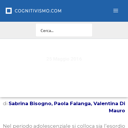
Vai
al
contenuto
25 Maggio 2016
Tratti Borderline e Schizotipici in adolescenza:
possibile co-presenza
di
Sabrina Bisogno, Paola Falanga, Valentina Di
Mauro
Nel periodo adolescenziale si colloca sia l’esordio