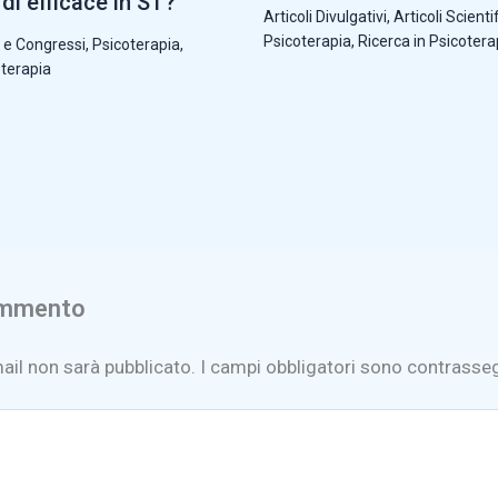
di efficace in ST?
Articoli Divulgativi
,
Articoli Scientif
Psicoterapia
,
Ricerca in Psicotera
 e Congressi
,
Psicoterapia
,
oterapia
ommento
mail non sarà pubblicato.
I campi obbligatori sono contrasse