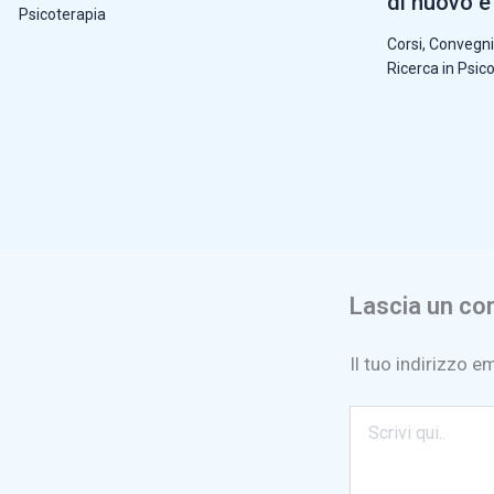
di nuovo e 
Psicoterapia
Corsi, Convegni
Ricerca in Psic
Lascia un c
Il tuo indirizzo e
Scrivi
qui..