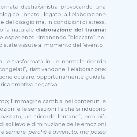
ternata destra/sinistra provocando una
logico innato, legato all’elaborazione
 del disagio ma, in condizioni di stress,
o la naturale
elaborazione del trauma
:
elle esperienze rimanendo “bloccate” nel
no state vissute al momento dell’evento.
ta” e trasformata in un normale ricordo
ongelati”, riattivandone l’elaborazione:
lazione oculare, opportunamente guidata
arica emotiva negativa.
nto; l’immagine cambia nei contenuti e
ozioni e le sensazioni fisiche si riducono
l passato, un “ricordo lontano”, non più
i sollievo e diminuzione delle emozioni
 c’è sempre, perché è avvenuto, ma posso