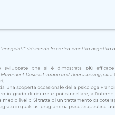
 “congelati” riducendo la carica emotiva negativa a
sviluppate che si è dimostrata più efficace
 Movement Desensitization and Reprocessing
, cioè
i.
7 da una scoperta occasionale della psicologa Fran
o in grado di ridurre e poi cancellare, all’interno
 e medio livello. Si tratta di un trattamento psicoter
ntegrato in qualsiasi programma psicoterapeutico, a