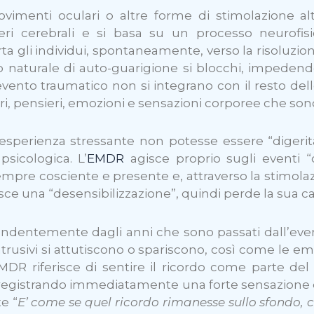
ovimenti oculari o altre forme di stimolazione al
ri cerebrali e si basa su un processo neurofisio
 gli individui, spontaneamente, verso la risoluzione
aturale di auto-guarigione si blocchi, impedend
’evento traumatico non si integrano con il resto d
ri, pensieri, emozioni e sensazioni corporee che so
’esperienza stressante non potesse essere “digeri
sicologica. L’
EMDR
agisce proprio sugli eventi “c
empre cosciente e presente e, attraverso la stimo
sce una “desensibilizzazione”, quindi perde la sua c
ndentemente dagli anni che sono passati dall’eve
ntrusivi si attutiscono o spariscono, così come le em
EMDR riferisce di sentire il ricordo come parte de
, registrando immediatamente una forte sensazione d
e “
E’ come se quel ricordo rimanesse sullo sfondo,