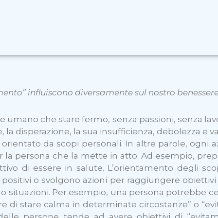
amento” influiscono diversamente sul nostro benesser
re umano che stare fermo, senza passioni, senza lav
la disperazione, la sua insufficienza, debolezza e va
ientato da scopi personali. In altre parole, ogni 
 la persona che la mette in atto. Ad esempio, prepa
vo di essere in salute. L’orientamento degli scop
positivi o svolgono azioni per raggiungere obiettivi
ivi o situazioni. Per esempio, una persona potrebbe c
re di stare calma in determinate circostanze” o “evit
delle persone tende ad avere obiettivi di “evita