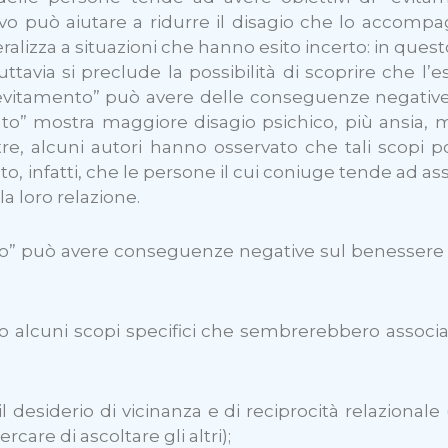
vo può aiutare a ridurre il disagio che lo accompa
izza a situazioni che hanno esito incerto: in questo
uttavia si preclude la possibilità di scoprire che l’
l’”evitamento” può avere delle conseguenze negative
to” mostra maggiore disagio psichico, più ansia, 
tre, alcuni autori hanno osservato che tali scopi 
rato, infatti, che le persone il cui coniuge tende ad 
a loro relazione.
to” può avere conseguenze negative sul benessere p
to alcuni scopi specifici che sembrerebbero associ
il desiderio di vicinanza e di reciprocità relazionale 
rcare di ascoltare gli altri);