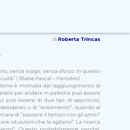
di
Roberta Trincas
e
oro, senza svago, senza sforzo. In questo
cuità” ( Blaise Pascal – Pensées).
azione è motivata dal raggiungimento di
rarsi per andare in palestra può essere
i può essere di due tipi: di approccio,
 desiderati; o di “evitamento”, quando al
ercare di “passare il tempo con gli amici”
are situazioni che la agitano”. La ricerca
mento”.
Questo probabilmente perché,