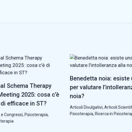
Benedetta noia: esiste
nal Schema Therapy
per valutare l’intolleran
eeting 2025: cosa c’è
noia?
di efficace in ST?
Articoli Divulgativi
,
Articoli Scientif
Psicoterapia
,
Ricerca in Psicotera
 e Congressi
,
Psicoterapia
,
oterapia