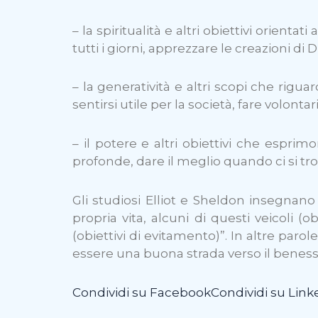
– la spiritualità e altri obiettivi orienta
tutti i giorni, apprezzare le creazioni di Di
– la generatività e altri scopi che rigu
sentirsi utile per la società, fare volont
– il potere e altri obiettivi che esprim
profonde, dare il meglio quando ci si trov
Gli studiosi Elliot e Sheldon insegnano 
propria vita, alcuni di questi veicoli (o
(obiettivi di evitamento)”. In altre par
essere una buona strada verso il benesse
Condividi su Facebook
Condividi su Link