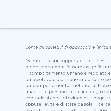
Come gli obiettivi di approccio e “evit
“Niente è così insopportabile per l’esse
modo sperimenta l’essere insignificante, 
Il comportamento umano è regolato e or
un obiettivo più o meno importante per
un comportamento motivato dall’obietti
quando le persone ricercano degli esiti 
contrario si cerca di evitare esiti negat
oppure “evitare di stare da sola”, “cerca
dimostra che, in media, circa il 20% 