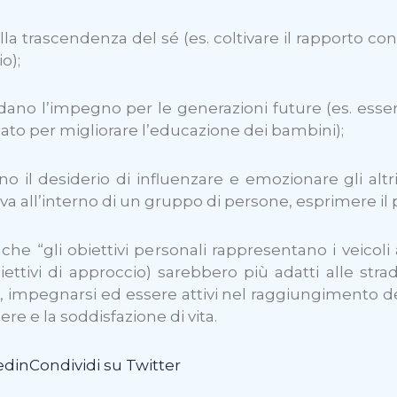
ti alla trascendenza del sé (es. coltivare il rapporto c
o);
ardano l’impegno per le generazioni future (es. esse
ariato per migliorare l’educazione dei bambini);
ono il desiderio di influenzare e emozionare gli alt
a all’interno di un gruppo di persone, esprimere il pro
che “gli obiettivi personali rappresentano i veicol
biettivi di approccio) sarebbero più adatti alle stra
ole, impegnarsi ed essere attivi nel raggiungimento d
re e la soddisfazione di vita.
edin
Condividi su Twitter