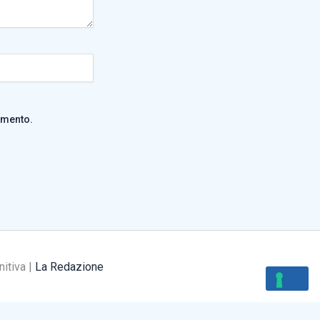
mmento.
nitiva |
La Redazione