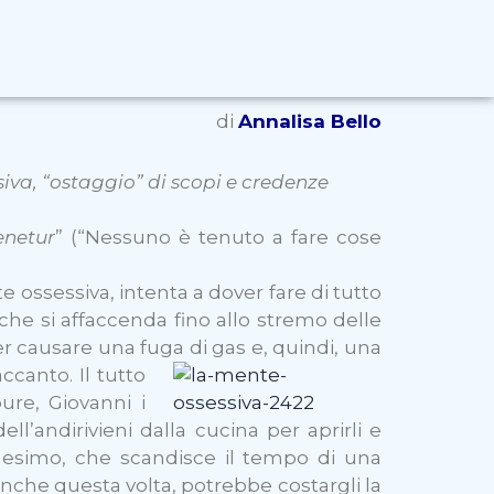
di
Annalisa Bello
iva, “ostaggio” di scopi e credenze
enetur
” (“Nessuno è tenuto a fare cose
e ossessiva, intenta a dover fare di tutto
 che si affaccenda fino allo stremo delle
oter causare una fuga di gas e, quindi, una
canto. Il t
utto
ure, Giovanni i
ll’andirivieni dalla cucina per aprirli e
ennesimo, che scandisce il tempo di una
, anche questa volta, potrebbe costargli la