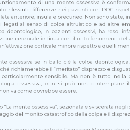
 funzionamento di una mente ossessiva è confermat
 rilevanti differenze nei pazienti con DOC rispett
lata anteriore, insula e precuneo. Non sono state, inv
 legati al senso di colpa altruistico e ad altre em
deontologico, in pazienti ossessivi, ha reso, infat
ivazione cerebrale in linea con il noto fenomeno del
un’attivazione corticale minore rispetto a quelli men
te ossessiva se in ballo c’è la colpa deontologica,
ché richiamerebbe il “meritato” disprezzo e disgusto 
e particolarmente sensibile. Ma non è tutto: nella
ologia ossessiva, non si può non contemplare il
a non va come dovrebbe essere.
 “La mente ossessiva”, sezionata e sviscerata negli
aggio del monito catastrofico della colpa e il dispr
uso nel manuale curato da Francesco Mancini, che s