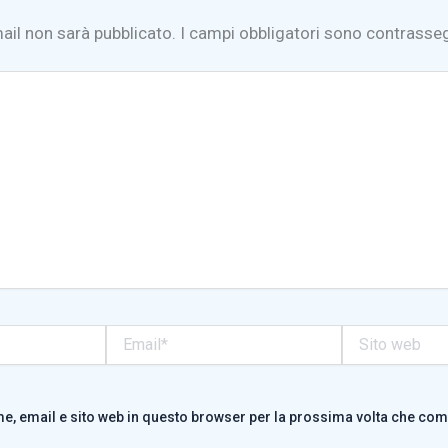
mail non sarà pubblicato.
I campi obbligatori sono contrasse
Email*
Sito
web
me, email e sito web in questo browser per la prossima volta che co