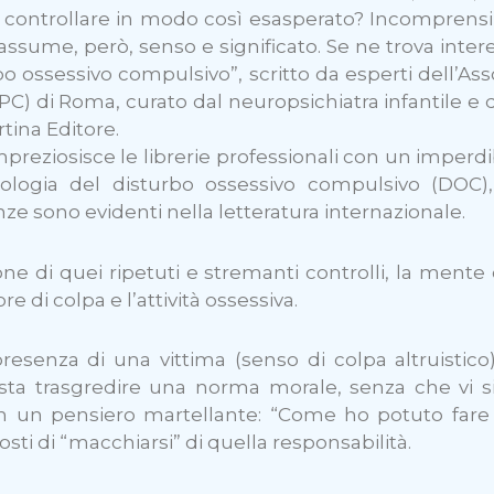
a, controllare in modo così esasperato? Incomprensi
ssume, però, senso e significato.
Se ne trova intere
 ossessivo compulsivo”, scritto da esperti dell’Ass
SPC) di Roma, curato dal neuropsichiatra infantile e
tina Editore.
eziosisce le librerie professionali con un imperdib
logia del disturbo ossessivo compulsivo (DOC),
nze sono evidenti nella letteratura internazionale.
e di quei ripetuti e stremanti controlli, la mente 
e di colpa e l’attività ossessiva.
presenza di una vittima (senso di colpa altruistico
a trasgredire una norma morale, senza che vi sia 
n un pensiero martellante: “Come ho potuto fare ci
 costi di “macchiarsi” di quella responsabilità.