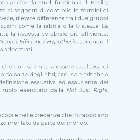
o anche da studi funzionali di Basile,
o ai soggetti di controllo in termini di
ece, rilevate differenze tra i due gruppi
ozioni come la rabbia o la tristezza. La
ti, la risposta cerebrale più efficiente,
Neural Efficiency Hypothesis
, secondo il
o addestrati.
 che non si limita a essere qualcosa di
da parte degli altri, accuse e critiche a
 definizione esaustiva ed esauriente dei
 ruolo esercitato dalla
Not Just Right
 scopi e nelle credenze che intrappolano
ezzo meritato da parte del mondo.
i pone come importante guida per chi è