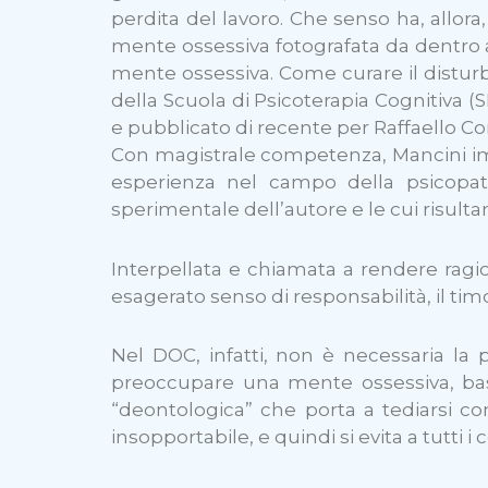
perdita del lavoro. Che senso ha, allor
mente ossessiva fotografata da dentro a
mente ossessiva. Come curare il disturbo
della Scuola di Psicoterapia Cognitiva (
e pubblicato di recente per Raffaello Cor
Con magistrale competenza, Mancini impr
esperienza nel campo della psicopato
sperimentale dell’autore e le cui risulta
Interpellata e chiamata a rendere ragion
esagerato senso di responsabilità, il timor
Nel DOC, infatti, non è necessaria la 
preoccupare una mente ossessiva, bast
“deontologica” che porta a tediarsi co
insopportabile, e quindi si evita a tutti i