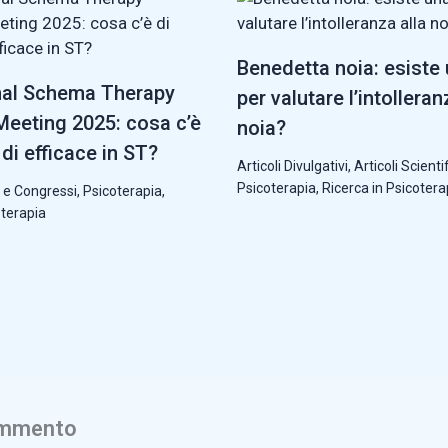
Benedetta noia: esiste
nal Schema Therapy
per valutare l’intolleran
eeting 2025: cosa c’è
noia?
di efficace in ST?
Articoli Divulgativi
,
Articoli Scientif
Psicoterapia
,
Ricerca in Psicotera
 e Congressi
,
Psicoterapia
,
oterapia
ommento