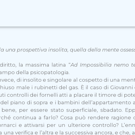
 una prospettiva insolita, quella della mente ossess
iritto, la massima latina “
Ad Impossibilia nemo t
campo della psicopatologia.
vece, di insolito e singolare al cospetto di una ment
hiuso male i rubinetti del gas. È il caso di Giovanni
uti controlli dei fornelli atti a placare il timore di p
 del piano di sopra e i bambini dell’appartamento ac
bene, per essere stato superficiale, sbadato. Epp
erché continua a farlo? Cosa può rendere ragione de
tornarci e attivarsi per un ulteriore controllo? L’
tra una verifica e l’altra e la successiva ancora, e che