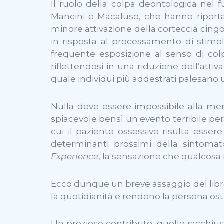
Il ruolo della colpa deontologica nel
Mancini e Macaluso, che hanno riportato
minore attivazione della corteccia cingo
in risposta al processamento di stimoli
frequente esposizione al senso di colpa 
riflettendosi in una riduzione dell’att
quale individui più addestrati palesano 
Nulla deve essere impossibile alla men
spiacevole bensì un evento terribile per
cui il paziente ossessivo risulta esser
determinanti prossimi della sintomat
Experience
, la sensazione che qualcos
Ecco dunque un breve assaggio del libro
la quotidianità e rendono la persona ost
Un prezioso contributo, quello racchi