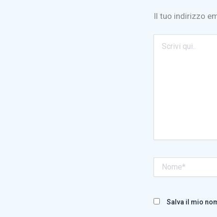
Il tuo indirizzo e
Scrivi
qui..
Nome*
Salva il mio no