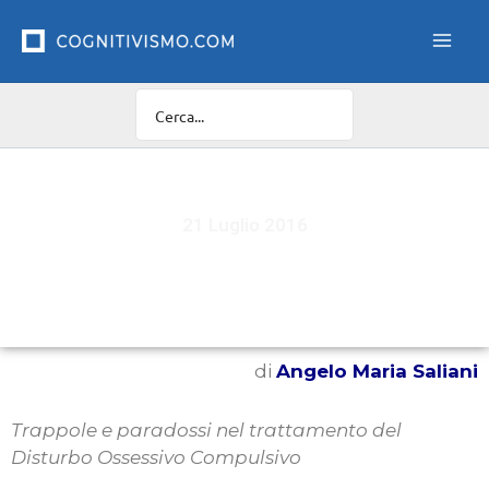
Vai
al
contenuto
21 Luglio 2016
“Voglio guarire, ma non ci riesco!”
di
Angelo Maria Saliani
Trappole e paradossi nel trattamento del
Disturbo Ossessivo Compulsivo