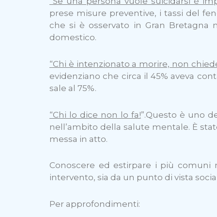
“Se una persona vuole suicidarsi è imp
prese misure preventive, i tassi del f
che si è osservato in Gran Bretagna n
domestico.
“Chi è intenzionato a morire, non chied
evidenziano che circa il 45% aveva cont
sale al 75%.
“Chi lo dice non lo fa!
”.Questo è uno de
nell’ambito della salute mentale. È stato 
messa in atto.
Conoscere ed estirpare i più comuni m
intervento, sia da un punto di vista soci
Per approfondimenti: