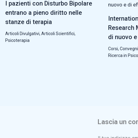
I pazienti con Disturbo Bipolare
entrano a pieno diritto nelle
Internatio
stanze di terapia
Research M
Articoli Divulgativi
,
Articoli Scientifici
,
di nuovo e 
Psicoterapia
Corsi, Convegni
Ricerca in Psic
Lascia un c
Il tuo indirizzo e