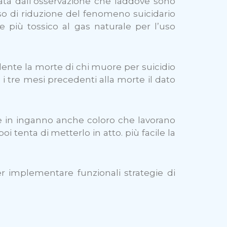
ata dall’osservazione che laddove sono
so di riduzione del fenomeno suicidario
 più tossico al gas naturale per l’uso
dente la morte di chi muore per suicidio
i tre mesi precedenti alla morte il dato
rre in inganno anche coloro che lavorano
oi tenta di metterlo in atto. più facile la
r implementare funzionali strategie di