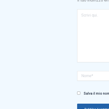
Scrivi
qui..
Nome*
Salva il mio no