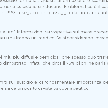
ossibile fermarla”.
Questa affermazione è scardin
enomeno suicidario si riducono. Emblematico è il ca
el 1963 a seguito del passaggio da un carburante
e aiuto
”. Informazioni retrospettive sul mese prece
attato almeno un medico. Se si considerano invece 
i miti più diffusi e perniciosi, che spesso può tra
dimostrato, infatti, che circa il 75% di chi ne parla p
iti sul suicidio è di fondamentale importanza pe
ale sia da un punto di vista psicoterapeutico.