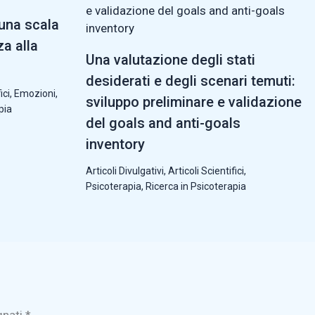
 una scala
za alla
Una valutazione degli stati
desiderati e degli scenari temuti:
ici
,
Emozioni
,
sviluppo preliminare e validazione
pia
del goals and anti-goals
inventory
Articoli Divulgativi
,
Articoli Scientifici
,
Psicoterapia
,
Ricerca in Psicoterapia
gnati
*