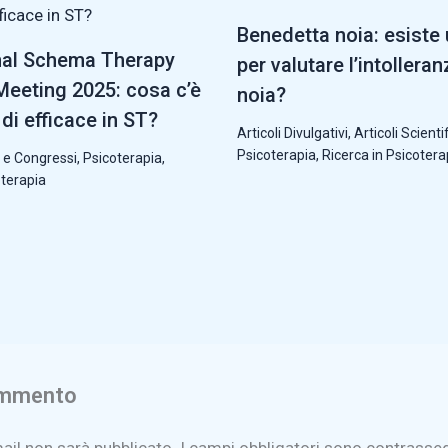
Benedetta noia: esiste
nal Schema Therapy
per valutare l’intolleran
eeting 2025: cosa c’è
noia?
di efficace in ST?
Articoli Divulgativi
,
Articoli Scientif
Psicoterapia
,
Ricerca in Psicotera
 e Congressi
,
Psicoterapia
,
oterapia
ommento
mail non sarà pubblicato.
I campi obbligatori sono contrasse