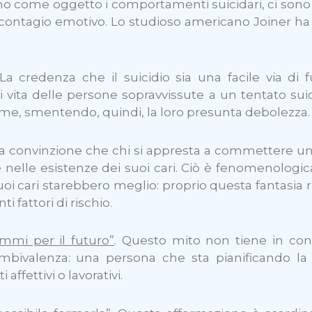
nno come oggetto i comportamenti suicidari, ci sono p
, al contagio emotivo. Lo studioso americano Joiner h
 La credenza che il suicidio sia una facile via di
vita delle persone sopravvissute a un tentato sui
sime, smentendo, quindi, la loro presunta debolezza.
La convinzione che chi si appresta a commettere u
nelle esistenze dei suoi cari. Ciò è fenomenologic
suoi cari starebbero meglio: proprio questa fantasia r
i fattori di rischio.
mmi per il futuro”
. Questo mito non tiene in cons
’ambivalenza: una persona che sta pianificando 
affettivi o lavorativi.