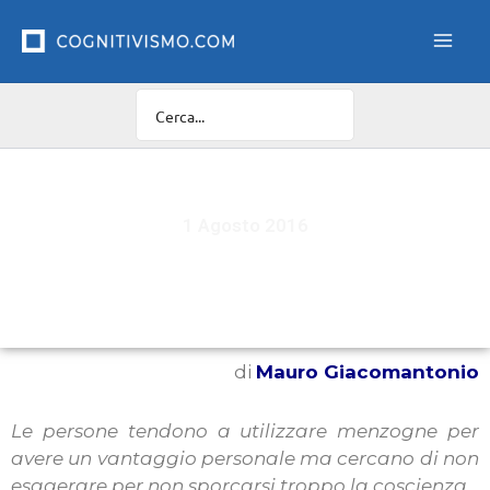
Vai
al
contenuto
1 Agosto 2016
Siamo tutti bugiardi ma con parsimonia
di
Mauro Giacomantonio
Le persone tendono a utilizzare menzogne per
avere un vantaggio personale ma cercano di non
esagerare per non sporcarsi troppo la coscienza