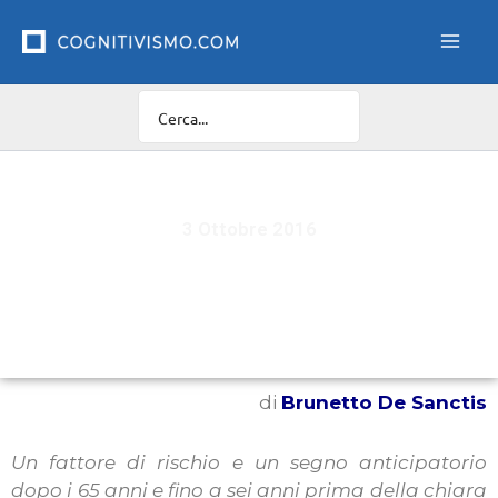
Vai
al
contenuto
3 Ottobre 2016
Il legame tra il disturbo depressivo maggiore e
l’Alzheimer
di
Brunetto De Sanctis
Un fattore di rischio e un segno anticipatorio
dopo i 65 anni e fino a sei anni prima della chiara