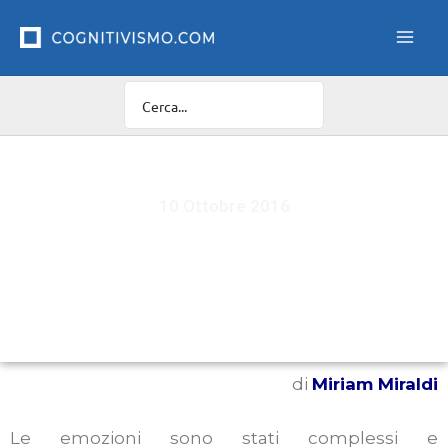
Vai
al
contenuto
10 Ottobre 2016
“Sento dunque penso”: il rapporto tra
sintomatologia fisiologica e problema secondario
nel paziente fobico
di
Miriam Miraldi
Le emozioni sono stati complessi e