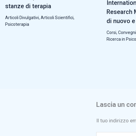
Internatio
stanze di terapia
Research M
Articoli Divulgativi
,
Articoli Scientifici
,
di nuovo e 
Psicoterapia
Corsi, Convegni
Ricerca in Psic
Lascia un c
Il tuo indirizzo e
Scrivi