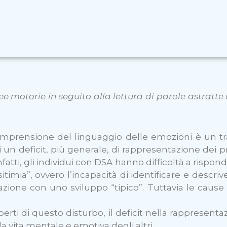
ree motorie in seguito alla lettura di parole astratte
comprensione del linguaggio delle emozioni è un trat
di un deficit, più generale, di rappresentazione dei pro
 Infatti, gli individui con DSA hanno difficoltà a risp
lessitimia”, ovvero l’incapacità di identificare e des
zione con uno sviluppo “tipico”. Tuttavia le cause d
i di questo disturbo, il deficit nella rappresenta
 la vita mentale e emotiva degli altri.