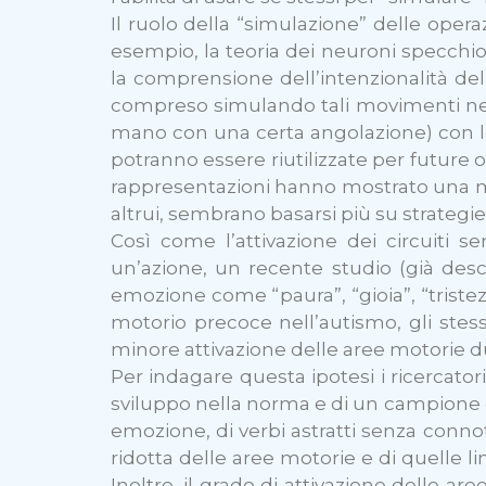
Il ruolo della “simulazione” delle oper
esempio, la teoria dei neuroni specchio,
la comprensione dell’intenzionalità dell
compreso simulando tali movimenti nel
mano con una certa angolazione) con le
potranno essere riutilizzate per future o
rappresentazioni hanno mostrato una min
altrui, sembrano basarsi più su strategie 
Così come l’attivazione dei circuiti 
un’azione, un recente studio (già desc
emozione come “paura”, “gioia”, “tristez
motorio precoce nell’autismo, gli stess
minore attivazione delle aree motorie d
Per indagare questa ipotesi i ricercato
sviluppo nella norma e di un campione di
emozione, di verbi astratti senza conno
ridotta delle aree motorie e di quelle l
Inoltre, il grado di attivazione delle a