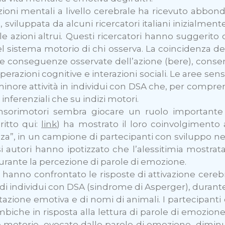
azioni mentali a livello cerebrale ha ricevuto abbon
 sviluppata da alcuni ricercatori italiani inizialme
e azioni altrui
.
Questi ricercatori hanno suggerito 
 sistema motorio di chi osserva.
La coincidenza d
 conseguenze osservate dell’azione (bere), consen
perazioni cognitive e interazioni sociali. Le aree sen
ore attività in individui con DSA che, per comprende
inferenziali che su indizi motori.
sensorimotori sembra giocare un ruolo importante
ritto qui:
link
) ha mostrato il loro coinvolgimento 
za”, in un campione di partecipanti con sviluppo ne
i autori hanno ipotizzato che l’alessitimia mostrat
urante la percezione di parole di emozione.
ri hanno confrontato le risposte di attivazione cere
 individui con DSA (sindrome di Asperger), durante la
tazione emotiva e di nomi di animali. I partecipan
imbiche in risposta alla lettura di parole di emozione
ree motorie, evocato dalle parole di emozione, dimi