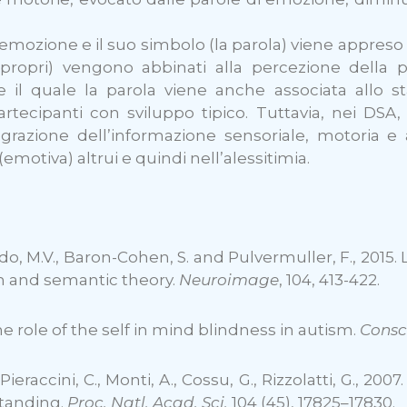
’emozione e il suo simbolo (la parola) viene appreso 
 e propri) vengono abbinati alla percezione della p
e il quale la parola viene anche associata allo st
partecipanti con sviluppo tipico. Tuttavia, nei DSA
zione dell’informazione sensoriale, motoria e aff
(emotiva) altrui e quindi nell’alessitimia.
ardo, M.V., Baron-Cohen, S. and Pulvermuller, F., 201
sm and semantic theory.
Neuroimage
, 104, 413-422.
e role of the self in mind blindness in autism.
Consc
 Pieraccini, C., Monti, A., Cossu, G., Rizzolatti, G., 
standing.
Proc. Natl. Acad. Sci.
104 (45), 17825–17830.