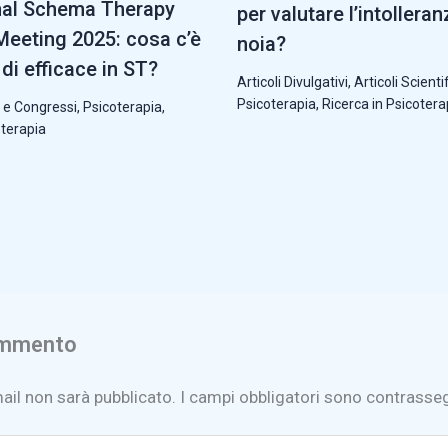
nal Schema Therapy
per valutare l’intolleran
eeting 2025: cosa c’è
noia?
di efficace in ST?
Articoli Divulgativi
,
Articoli Scientif
Psicoterapia
,
Ricerca in Psicotera
 e Congressi
,
Psicoterapia
,
oterapia
ommento
mail non sarà pubblicato.
I campi obbligatori sono contrasse