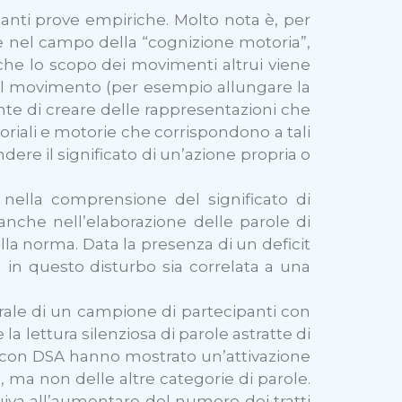
danti prove empiriche. Molto nota è, per
nte nel campo della “cognizione motoria”,
che lo scopo dei movimenti altrui viene
el movimento (per esempio allungare la
te di creare delle rappresentazioni che
soriali e motorie che corrispondono a tali
re il significato di un’azione propria o
 nella comprensione del significato di
anche nell’elaborazione delle parole di
lla norma. Data la presenza di un deficit
a in questo disturbo sia correlata a una
brale di un campione di partecipanti con
 lettura silenziosa di parole astratte di
ti con DSA hanno mostrato un’attivazione
, ma non delle altre categorie di parole.
nuiva all’aumentare del numero dei tratti