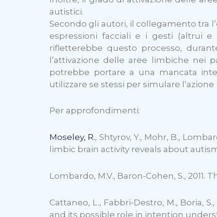
autistici.
Secondo gli autori, il collegamento tra l
espressioni facciali e i gesti (altrui
rifletterebbe questo processo, durant
l’attivazione delle aree limbiche nei 
potrebbe portare a una mancata integra
utilizzare se stessi per simulare l’azione 
Per approfondimenti:
Moseley, R.
, Shtyrov, Y., Mohr, B., Lomb
limbic brain activity reveals about auti
Lombardo, M.V., Baron-Cohen, S., 2011. Th
Cattaneo, L., Fabbri-Destro, M., Boria, S.,
and its possible role in intention under