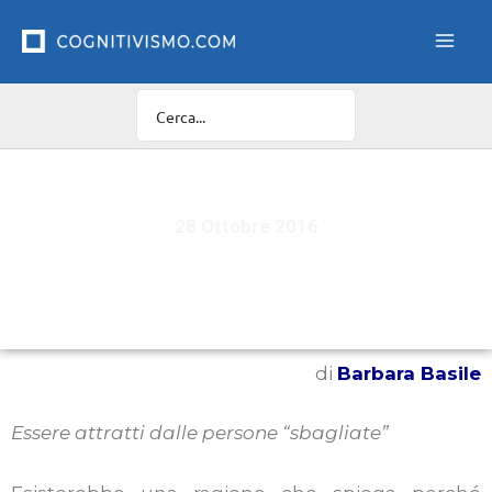
Vai
al
contenuto
28 Ottobre 2016
Attrazione fatale
di
Barbara B
a
si
le
Essere attratti dalle persone “sbagliate”