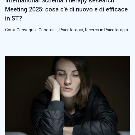
International Schema Therapy Research
Meeting 2025: cosa c’è di nuovo e di efficace
in ST?
Corsi, Convegni e Congressi
,
Psicoterapia
,
Ricerca in Psicoterapia