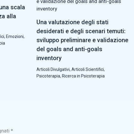
 una scala
za alla
Una valutazione degli stati
desiderati e degli scenari temuti:
ici
,
Emozioni
,
sviluppo preliminare e validazione
pia
del goals and anti-goals
inventory
Articoli Divulgativi
,
Articoli Scientifici
,
Psicoterapia
,
Ricerca in Psicoterapia
gnati
*