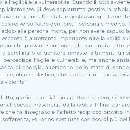
ragilità e la vulnerabilità. Quando il lutto avviene
splicitamente.
Si deve soprattutto gestire la rabbia,
rabbia non viene affrontata e gestita adeguatamente
olare: verso l’altro genitore, il personale medico, il
ire addio alla persona morta, per non avere saputo la
olescenza è altrettanto importante dire la verità sul
mozioni che provano sono normali e comuni a tutte le
 sorellina o al genitore rimasto, altrimenti gli si
 percepisce fragile e vulnerabile, ma anche ansia
za di energia, alterazione dello stato di sonno,
ciale, ritiro scolastico, alternanza di lutto ad attività
a violenta”.
utto, grazie a un dialogo aperto e sincero, si deve
nali spesso mascherati dalla rabbia. Infine, parlare
e che ha insegnato e l’affetto reciproco provato. In
offerenza, verranno sostituite con ricordi più belli