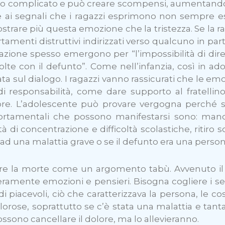
 complicato e può creare scompensi, aumentando la f
e ai segnali che i ragazzi esprimono non sempre e
strare più questa emozione che la tristezza. Se la 
menti distruttivi indirizzati verso qualcuno in partic
ustrazione spesso emergono per “l’impossibilità di d
olte con il defunto”. Come nell’infanzia, così in ad
ta sul dialogo. I ragazzi vanno rassicurati che le e
 responsabilità, come dare supporto al fratellino o
ore. L’adolescente può provare vergogna perché si
rtamentali che possono manifestarsi sono: mancan
tà di concentrazione e difficoltà scolastiche, ritiro so
o ad una malattia grave o se il defunto era una person
tare la morte come un argomento tabù. Avvenuto il l
ramente emozioni e pensieri. Bisogna cogliere i seg
piacevoli, ciò che caratterizzava la persona, le cos
se, soprattutto se c’è stata una malattia e tanta s
ossono cancellare il dolore, ma lo allevieranno.