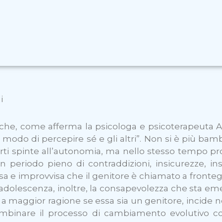
i
 che, come afferma la psicologa e psicoterapeuta A
 il modo di percepire sé e gli altri”. Non si è più b
forti spinte all’autonomia, ma nello stesso tempo 
 periodo pieno di contraddizioni, insicurezze, insta
usa e improvvisa che il genitore è chiamato a front
n adolescenza, inoltre, la consapevolezza che sta 
 a maggior ragione se essa sia un genitore, incide 
combinare il processo di cambiamento evolutivo con