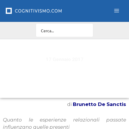
Vai
al
contenuto
17 Gennaio 2017
“Mi ricordi tanto qualcuno!”. Il transfert da una
prospettiva cognitiva
di
Brunetto De Sanctis
Quanto le esperienze relazionali passate
influenzano quelle presenti