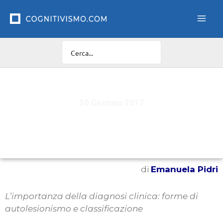
Vai
al
contenuto
30 Gennaio 2017
Salvarsi la pelle
di
Emanuela Pidri
L’importanza della diagnosi clinica: forme di
autolesionismo e classificazione