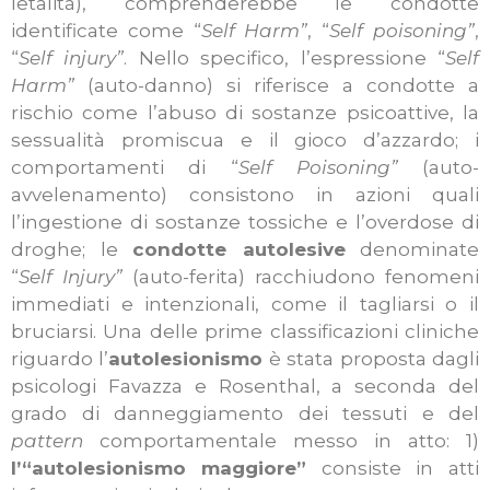
letalità), comprenderebbe le condotte
identificate come “
Self Harm”
, “
Self poisoning”
,
“
Self injury”
. Nello specifico, l’espressione “
Self
Harm”
(auto-danno) si riferisce a condotte a
rischio come l’abuso di sostanze psicoattive, la
sessualità promiscua e il gioco d’azzardo; i
comportamenti di “
Self Poisoning”
(auto-
avvelenamento) consistono in azioni quali
l’ingestione di sostanze tossiche e l’overdose di
droghe; le
condotte autolesive
denominate
“
Self Injury”
(auto-ferita) racchiudono fenomeni
immediati e intenzionali, come il tagliarsi o il
bruciarsi. Una delle prime classificazioni cliniche
riguardo l’
autolesionismo
è stata proposta dagli
psicologi Favazza e Rosenthal, a seconda del
grado di danneggiamento dei tessuti e del
pattern
comportamentale messo in atto: 1)
l’“autolesionismo
maggiore”
consiste in atti