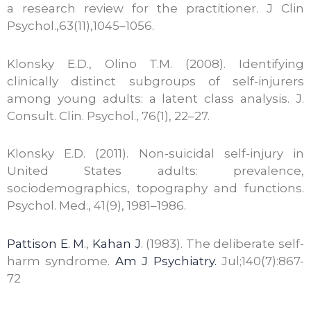
a research review for the practitioner. J Clin
Psychol.,63(11),1045–1056.
Klonsky E.D., Olino T.M. (2008). Identifying
clinically distinct subgroups of self-injurers
among young adults: a latent class analysis. J.
Consult. Clin. Psychol., 76(1), 22–27.
Klonsky E.D. (2011). Non-suicidal self-injury in
United States adults: prevalence,
sociodemographics, topography and functions.
Psychol. Med., 41(9), 1981–1986.
Pattison E. M
.,
Kahan J
. (1983). The deliberate self-
harm syndrome.
Am J Psychiatry.
Jul;140(7):867-
72