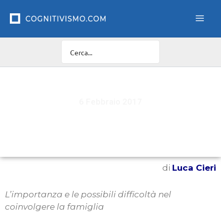
Vai
al
contenuto
6 Febbraio 2017
Psicoterapia con gli adolescenti
di
Luca Cieri
L’importanza e le possibili difficoltà nel
coinvolgere la famiglia