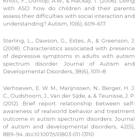
Knott, F., Dunlop, A.W., & Mackay, T. (2006). Living
with ASD: how do children and their parents
assess their difficulties with social interaction and
understanding? Autism, 10(6), 609–617.
Sterling, L., Dawson, G., Estes, A., & Greenson, J.
(2008). Characteristics associated with presence
of depressive symptoms in adults with autism
spectrum disorder. Journal of Autism and
Developmental Disorders, 38(6), 1011–8
Verhoeven, E. W. M., Marijnissen, N., Berger, H. J.
C., Oudshoorn, J., Van der Sijde, a, & Teunisse, J. P.
(2012). Brief report: relationship between self-
awareness of realworld behavior and treatment
outcome in autism spectrum disorders. Journal
of autism and developmental disorders, 42(5),
889–94. doi:10.1007/s10803-011-13110