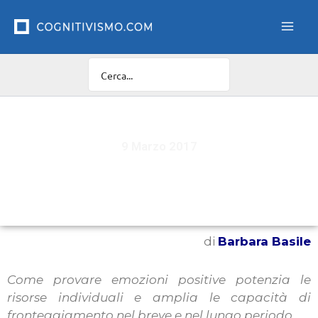
Vai
al
contenuto
9 Marzo 2017
Viva l’ottimismo!
di
Barbara Basile
Come provare emozioni positive potenzia le
risorse individuali e amplia le capacità di
fronteggiamento nel breve e nel lungo periodo