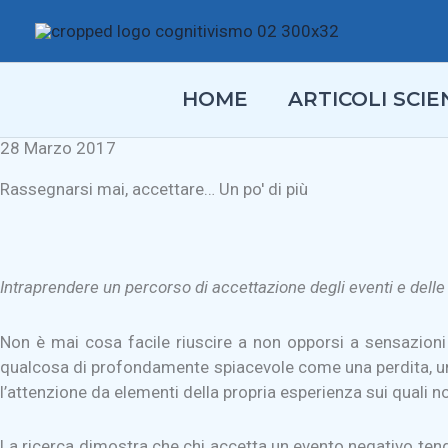
Vai
al
contenuto
HOME
ARTICOLI SCIEN
28 Marzo 2017
Rassegnarsi mai, accettare… Un po' di più
Intraprendere un percorso di accettazione degli eventi e dell
Non è mai cosa facile riuscire a non opporsi a sensazioni n
qualcosa di profondamente spiacevole come una perdita, un ri
l’attenzione da elementi della propria esperienza sui quali non 
La ricerca dimostra che chi accetta un evento negativo tende