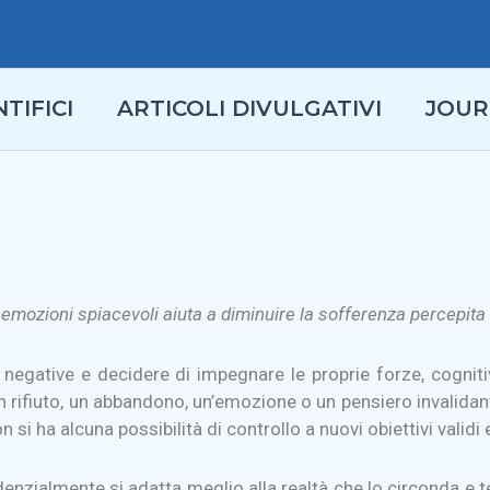
TIFICI
ARTICOLI DIVULGATIVI
JOUR
e emozioni spiacevoli aiuta a diminuire la sofferenza percepit
egative e decidere di impegnare le proprie forze, cognitive
fiuto, un abbandono, un’emozione o un pensiero invalidante e
si ha alcuna possibilità di controllo a nuovi obiettivi validi e
nzialmente si adatta meglio alla realtà che lo circonda e te