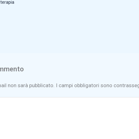
oterapia
ommento
mail non sarà pubblicato.
I campi obbligatori sono contrasse