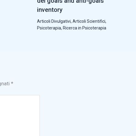
del goals and anti-goals
inventory
Articoli Divulgativi
,
Articoli Scientifici
,
Psicoterapia
,
Ricerca in Psicoterapia
gnati
*