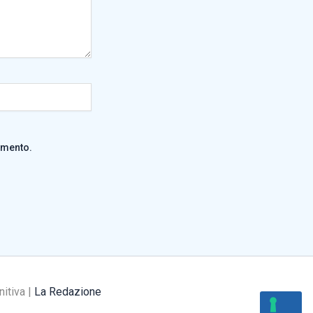
mmento.
nitiva |
La Redazione