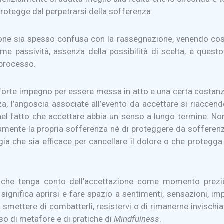
rotegge dal perpetrarsi della sofferenza.
tazione sia spesso confusa con la rassegnazione, venendo 
me passività, assenza della possibilità di scelta, e questo
 processo.
e un forte impegno per essere messa in atto e una certa cost
tezza, l’angoscia associate all’evento da accettare si riaccen
 nel fatto che accettare abbia un senso a lungo termine. No
tamente la propria sofferenza né di proteggere da sofferenze
a che sia efficace per cancellare il dolore o che protegga d
o che tenga conto dell’accettazione come momento prezio
significa aprirsi e fare spazio a sentimenti, sensazioni, i
 a smettere di combatterli, resistervi o di rimanerne invischi
uso di metafore e di pratiche di
Mindfulness
.