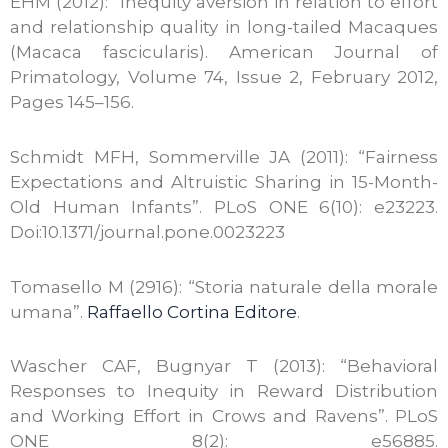
EHM (2012): “Inequity aversion in relation to effort
and relationship quality in long-tailed Macaques
(Macaca fascicularis). American Journal of
Primatology, Volume 74, Issue 2, February 2012,
Pages 145–156.
Schmidt MFH, Sommerville JA (2011): “Fairness
Expectations and Altruistic Sharing in 15-Month-
Old Human Infants”. PLoS ONE 6(10): e23223.
Doi:10.1371/journal.pone.0023223
Tomasello M (2916): “Storia naturale della morale
umana”.
Raffaello Cortina Editore
.
Wascher CAF, Bugnyar T (2013): “Behavioral
Responses to Inequity in Reward Distribution
and Working Effort in Crows and Ravens”. PLoS
ONE 8(2): e56885.