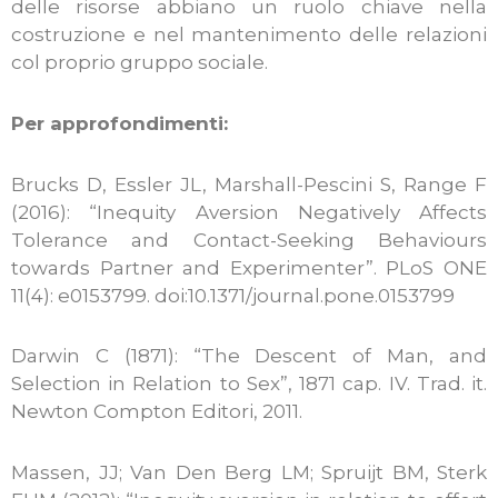
delle risorse abbiano un ruolo chiave nella
costruzione e nel mantenimento delle relazioni
col proprio gruppo sociale.
Per approfondimenti:
Brucks D, Essler JL, Marshall-Pescini S, Range F
(2016): “Inequity Aversion Negatively Affects
Tolerance and Contact-Seeking Behaviours
towards Partner and Experimenter”. PLoS ONE
11(4): e0153799. doi:10.1371/journal.pone.0153799
Darwin C (1871): “The Descent of Man, and
Selection in Relation to Sex”, 1871 cap. IV. Trad. it.
Newton Compton Editori, 2011.
Massen, JJ; Van Den Berg LM; Spruijt BM, Sterk