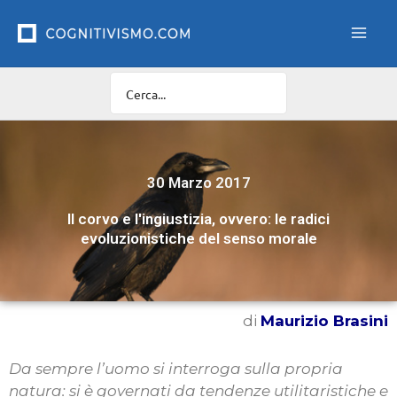
Vai
al
contenuto
30 Marzo 2017
Il corvo e l'ingiustizia, ovvero: le radici
evoluzionistiche del senso morale
di
Maurizio Brasini
Da sempre l’uomo si interroga sulla propria
natura: si è governati da tendenze utilitaristiche e