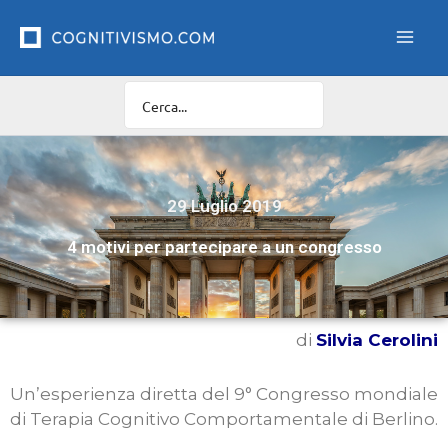
Vai
al
contenuto
29 Luglio 2019
4 motivi per partecipare a un congresso
di
Silvia Cerolini
Un’esperienza diretta del 9° Congresso mondiale
di Terapia Cognitivo Comportamentale di Berlino.