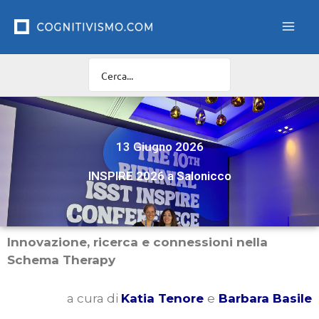
Vai
al
contenuto
13 Giugno 2026
INSPIRE 2026 a Salonicco
Innovazione, ricerca e connessioni nella
Schema Therapy
a cura di
Katia Tenore
e
Barbara Basile