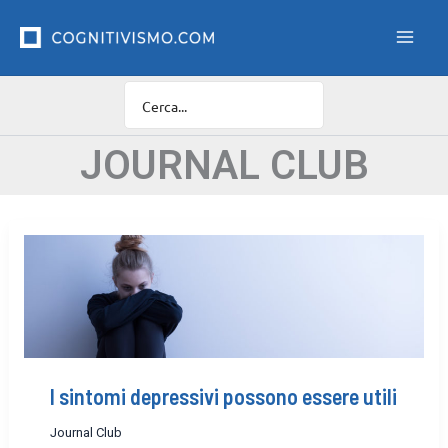
Vai
F
i
al
l
contenuto
t
r
o
C
a
JOURNAL CLUB
t
e
g
o
r
i
e
I sintomi depressivi possono essere utili
Journal Club