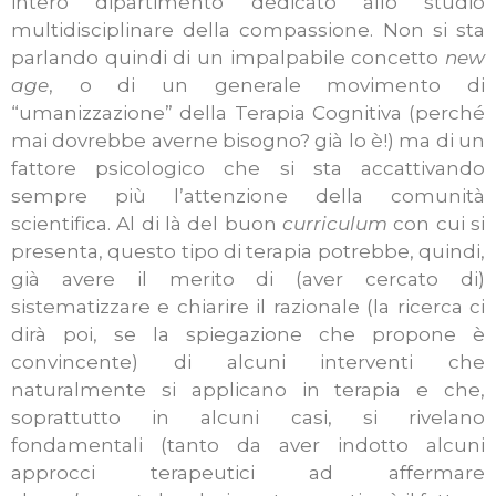
intero dipartimento dedicato allo studio
multidisciplinare della compassione. Non si sta
parlando quindi di un impalpabile concetto
new
age
, o di un generale movimento di
“umanizzazione” della Terapia Cognitiva (perché
mai dovrebbe averne bisogno? già lo è!) ma di un
fattore psicologico che si sta accattivando
sempre più l’attenzione della comunità
scientifica. Al di là del buon
curriculum
con cui si
presenta, questo tipo di terapia potrebbe, quindi,
già avere il merito di (aver cercato di)
sistematizzare e chiarire il razionale (la ricerca ci
dirà poi, se la spiegazione che propone è
convincente) di alcuni interventi che
naturalmente si applicano in terapia e che,
soprattutto in alcuni casi, si rivelano
fondamentali (tanto da aver indotto alcuni
approcci terapeutici ad affermare