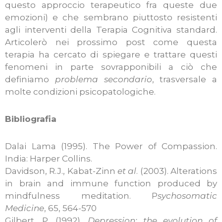
questo approccio terapeutico fra queste due
emozioni) e che sembrano piuttosto resistenti
agli interventi della Terapia Cognitiva standard.
Articolerò nei prossimo post come questa
terapia ha cercato di spiegare e trattare questi
fenomeni in parte sovrapponibili a ciò che
definiamo
problema secondario
, trasversale a
molte condizioni psicopatologiche.
Bibliografia
Dalai Lama (1995). The Power of Compassion.
India: Harper Collins.
Davidson, R.J., Kabat-Zinn
et al
. (2003). Alterations
in brain and immune function produced by
mindfulness meditation. P
sychosomatic
Medicine
, 65, 564-570
Gilbert, P. (1992).
Depression: the evolution of