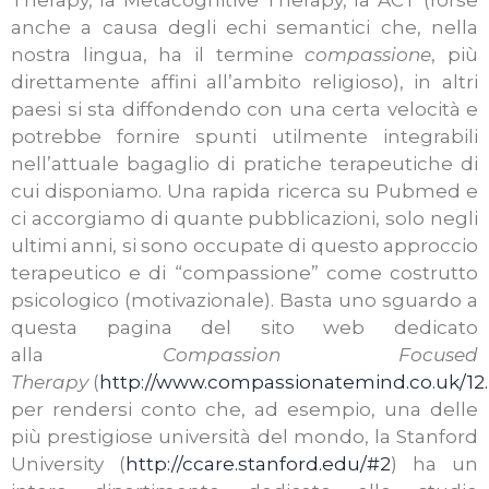
Therapy, la Metacognitive Therapy, la ACT (forse
anche a causa degli echi semantici che, nella
nostra lingua, ha il termine
compassione
, più
direttamente affini all’ambito religioso), in altri
paesi si sta diffondendo con una certa velocità e
potrebbe fornire spunti utilmente integrabili
nell’attuale bagaglio di pratiche terapeutiche di
cui disponiamo. Una rapida ricerca su Pubmed e
ci accorgiamo di quante pubblicazioni, solo negli
ultimi anni, si sono occupate di questo approccio
terapeutico e di “compassione” come costrutto
psicologico (motivazionale). Basta uno sguardo a
questa pagina del sito web dedicato
alla
Compassion Focused
Therapy
(
http://www.compassionatemind.co.uk/12
per rendersi conto che, ad esempio, una delle
più prestigiose università del mondo, la Stanford
University (
http://ccare.stanford.edu/#2
) ha un