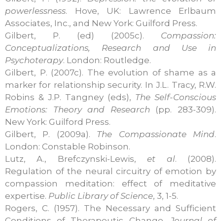
powerlessness
. Hove, UK: Lawrence Erlbaum
Associates, Inc., and New York: Guilford Press.
Gilbert, P. (ed) (2005c).
Compassion:
Conceptualizations, Research and Use in
Psychoterapy
. London: Routledge.
Gilbert, P. (2007c). The evolution of shame as a
marker for relationship security. In J.L. Tracy, R.W.
Robins & J.P. Tangney (eds),
The Self-Conscious
Emotions: Theory and Research
(pp. 283-309).
New York: Guilford Press.
Gilbert, P. (2009a).
The Compassionate Mind
.
London: Constable Robinson.
Lutz, A., Brefczynski-Lewis,
et al
. (2008).
Regulation of the neural circuitry of emotion by
compassion meditation: effect of meditative
expertise.
Public Library of Science
, 3, 1-5.
Rogers, C. (1957). The Necessary and Sufficient
Conditions of Therapeutic Change.
Journal of