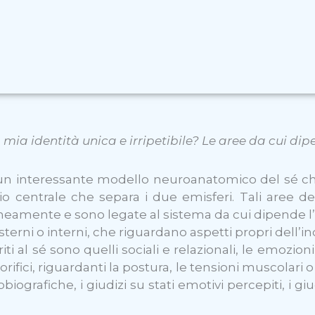
a mia identità unica e irripetibile? Le aree da cui di
n interessante modello neuroanatomico del sé che 
zio centrale che separa i due emisferi. Tali aree 
aneamente e sono legate al sistema da cui dipende l
 esterni o interni, che riguardano aspetti propri dell’
ti al sé sono quelli sociali e relazionali, le emozioni, l
lorifici, riguardanti la postura, le tensioni muscolari o 
ografiche, i giudizi su stati emotivi percepiti, i giu