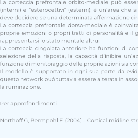
La corteccia prefrontale orbito-mediale può esser
(interni) e “esterocettivi” (esterni): è un’area che 
deve decidere se una determinata affermazione circa a
La corteccia prefrontale dorso-mediale è coinvolta n
proprie emozioni o propri tratti di personalità e i
rappresentarsi lo stato mentale altrui.
La corteccia cingolata anteriore ha funzioni di co
selezione della risposta, la capacità d’inibire un’
funzione di monitoraggio delle proprie azioni sia c
Il modello è supportato in ogni sua parte da evide
questo network può tuttavia essere alterata in assoc
la ruminazione.
Per approfondimenti:
Northoff G, Bermpohl F. (2004) – Cortical midline str