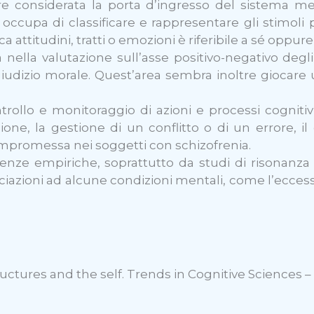
e considerata la porta d’ingresso del sistema med
si occupa di classificare e rappresentare gli stimoli
ttitudini, tratti o emozioni è riferibile a sé oppure
ella valutazione sull’asse positivo-negativo degli st
l giudizio morale. Quest’area sembra inoltre giocar
ntrollo e monitoraggio di azioni e processi cogniti
azione, la gestione di un conflitto o di un errore,
ompromessa nei soggetti con schizofrenia.
nze empiriche, soprattutto da studi di risonanza m
iazioni ad alcune condizioni mentali, come l’eccesso 
uctures and the self. Trends in Cognitive Sciences – 