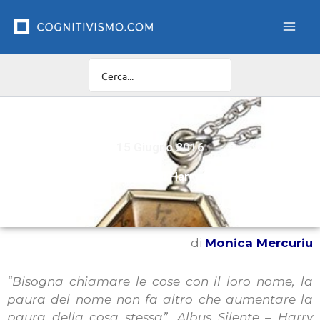
Vai
al
contenuto
15 Giugno 2016
Il lato oscuro di Harry Potter
di
Monica Mercuriu
“Bisogna chiamare le cose con il loro nome, la
paura del nome non fa altro che aumentare la
paura della cosa stessa”, Albus Silente – Harry