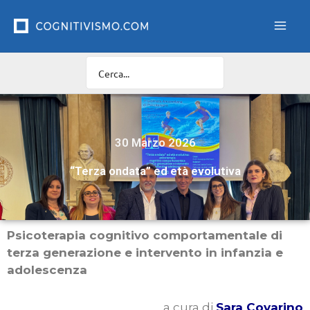
Vai
al
contenuto
30 Marzo 2026
“Terza ondata” ed età evolutiva
Psicoterapia cognitivo comportamentale di
terza generazione e intervento in infanzia e
adolescenza
a cura di
Sara Covarino