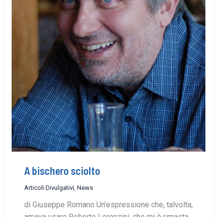
A bischero sciolto
Articoli Divulgativi
,
News
di Giuseppe Romano Un’espressione che, talvolta,
amava usare Roberto Lorenzini, che mi è rimasta