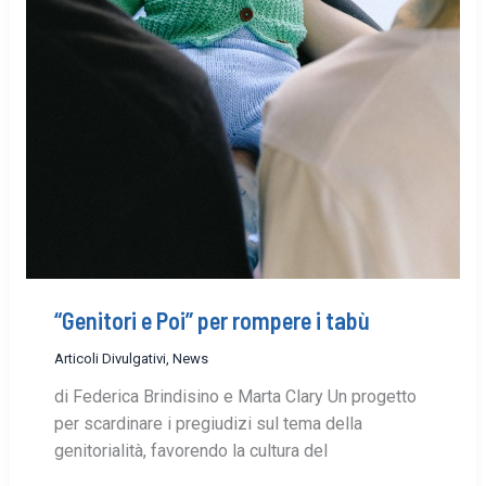
“Genitori e Poi” per rompere i tabù
Articoli Divulgativi
,
News
di Federica Brindisino e Marta Clary Un progetto
per scardinare i pregiudizi sul tema della
genitorialità, favorendo la cultura del