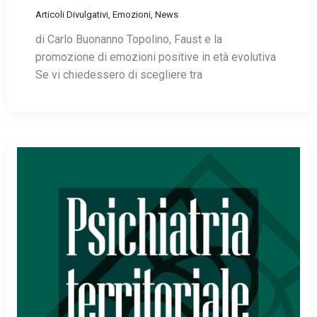
Articoli Divulgativi
,
Emozioni
,
News
di Carlo Buonanno Topolino, Faust e la
promozione di emozioni positive in età evolutiva
Se vi chiedessero di scegliere tra