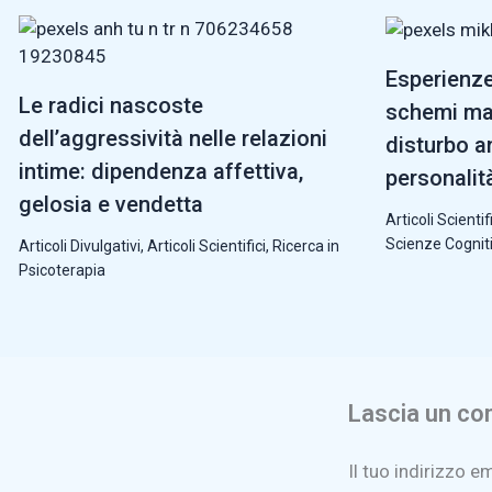
Esperienze 
Le radici nascoste
schemi mal
dell’aggressività nelle relazioni
disturbo an
intime: dipendenza affettiva,
personalit
gelosia e vendetta
Articoli Scientifi
Scienze Cognit
Articoli Divulgativi
,
Articoli Scientifici
,
Ricerca in
Psicoterapia
Lascia un c
Il tuo indirizzo e