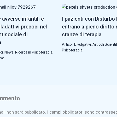
avverse infantili e
I pazienti con Disturbo 
adattivi precoci nel
entrano a pieno diritto 
tisociale di
stanze di terapia
à
Articoli Divulgativi
,
Articoli Scientif
Psicoterapia
ci
,
News
,
Ricerca in Psicoterapia
,
ive
ommento
mail non sarà pubblicato.
I campi obbligatori sono contrasse