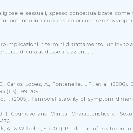
igiose e sessuali, spesso concettualizzate come f
i, pur potendo in alcuni casi co-occorrere o sovrapp
ro implicazioni in termini di trattamento…un invito a
il percorso di cura addosso al paziente…
.E., Carlos Lopes, A., Fontenelle, L.F., et al. (2006)
94
(1-3), 199-209.
and, I. (2005). Temporal stability of symptom dime
(2011). Cognitive and Clinical Characteristics of S
7-176.
osak, A., & Wilhelm, S. (2011). Predictors of treatme