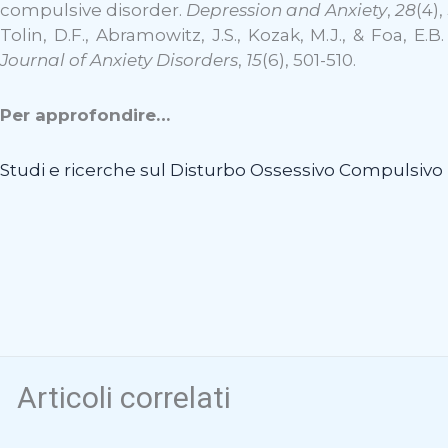
compulsive disorder.
Depression and Anxiety
,
28
(4),
Tolin, D.F., Abramowitz, J.S., Kozak, M.J., & Foa, E.
Journal of Anxiety Disorders
,
15
(6), 501-510.
Per approfondire…
Studi e ricerche sul Disturbo Ossessivo Compulsivo
Articoli correlati