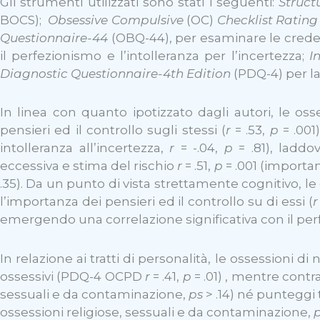
Gli strumenti utilizzati sono stati i seguenti:
Struct
BOCS);
Obsessive Compulsive
(OC)
Checklist Rating
Questionnaire-44
(OBQ-44), per esaminare le credenze
il perfezionismo e l’intolleranza per l’incertezza;
I
Diagnostic Questionnaire-4th Edition
(PDQ-4) per la
In linea con quanto ipotizzato dagli autori, le os
pensieri ed il controllo sugli stessi (
r
= .53,
p
= .001
intolleranza all’incertezza,
r
= -.04,
p
= .81), laddo
eccessiva e stima del rischio
r
= .51,
p
= .001 (importan
.35). Da un punto di vista strettamente cognitivo, 
l’importanza dei pensieri ed il controllo su di essi (
r
emergendo una correlazione significativa con il perfe
In relazione ai tratti di personalità, le ossessioni
ossessivi (PDQ-4 OCPD
r
= .41,
p
= .01) , mentre contra
sessuali e da contaminazione,
ps
> .14) né punteggi 
ossessioni religiose, sessuali e da contaminazione,