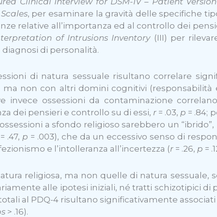
ured Clinical Interview for DSM-IV – Patient Versio
 Scales
, per esaminare la gravità delle specifiche ti
 relative all’importanza ed al controllo dei pensieri
nterpretation of Intrusions Inventory
(III) per rilevar
 diagnosi di personalità.
sessioni di natura sessuale risultano correlare sig
) ma non con altri domini cognitivi (responsabilità 
ve invece ossessioni da contaminazione correlano
za dei pensieri e controllo su di essi,
r
= .03,
p
= .84; 
le ossessioni a sfondo religioso sarebbero un “ibrid
= .47,
p
= .003), che da un eccessivo senso di responsa
zionismo e l’intolleranza all’incertezza (
r
= .26,
p
= .1
 di natura religiosa, ma non quelle di natura sessua
riamente alle ipotesi iniziali, né tratti schizotipici di
totali al PDQ-4 risultano significativamente associati
ps
> .16).