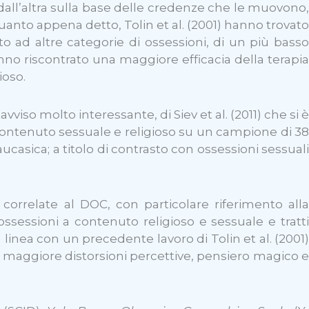
dall’altra sulla base delle credenze che le muovono,
quanto appena detto, Tolin et al. (2001) hanno trovato
o ad altre categorie di ossessioni, di un più basso
anno riscontrato una maggiore efficacia della terapia
ioso.
so molto interessante, di Siev et al. (2011) che si è
contenuto sessuale e religioso su un campione di 38
casica; a titolo di contrasto con ossessioni sessuali
e correlate al DOC, con particolare riferimento alla
 ossessioni a contenuto religioso e sessuale e tratti
in linea con un precedente lavoro di Tolin et al. (2001)
 maggiore distorsioni percettive, pensiero magico e