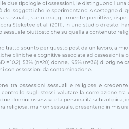
e due tipologie di ossessioni, le distinguono l’una 
alità dei soggetti che le sperimentano. A sostegno di 
ra sessuale, siano maggiormente predittive, rispett
ora Steketee et al. (2011), in uno studio di esito, h
o sessuale piuttosto che su quella a contenuto relig
ratto spunto per questo post da un lavoro, a mio avvi
che cliniche e cognitive associate ad ossessioni a 
 = 10.2), 53% (n=20) donne, 95% (n=36) di origine cau
ioni con ossessioni da contaminazione.
zione tra ossessioni sessuali e religiose e credenz
controllo sugli stessi; valutare la correlazione tra
 i due domini ossessivi e la personalità schizotipica, 
ra religiosa, ma non sessuale, presentano in misura