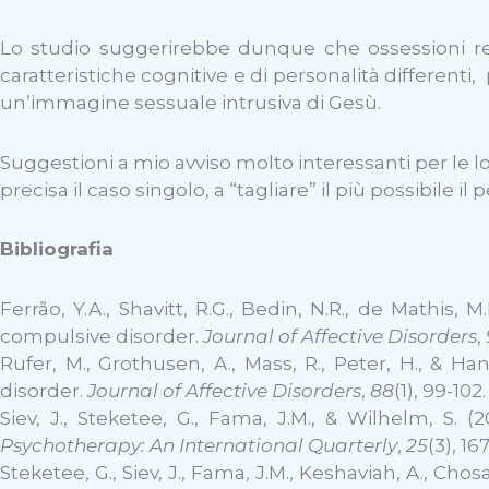
Lo studio suggerirebbe dunque che ossessioni rel
caratteristiche cognitive e di personalità different
un’immagine sessuale intrusiva di Gesù.
Suggestioni a mio avviso molto interessanti per le lo
precisa il caso singolo, a “tagliare” il più possibile 
Bibliografia
Ferrão, Y.A., Shavitt, R.G., Bedin, N.R., de Mathis, M
compulsive disorder.
Journal of Affective Disorders
,
Rufer, M., Grothusen, A., Mass, R., Peter, H., & H
disorder.
Journal of Affective Disorders
,
88
(1), 99-102.
Siev, J., Steketee, G., Fama, J.M., & Wilhelm, S. 
Psychotherapy: An International Quarterly
,
25
(3), 16
Steketee, G., Siev, J., Fama, J.M., Keshaviah, A., Ch