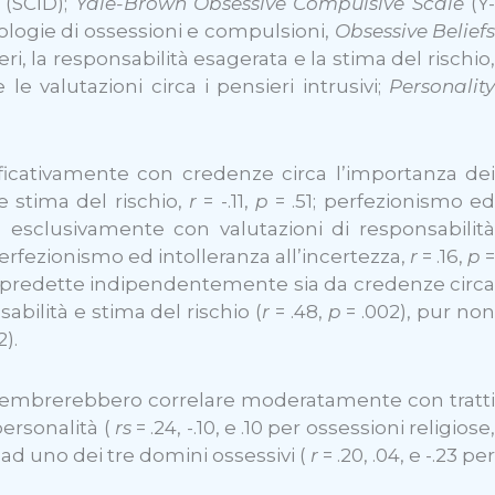
n
(SCID);
Yale-Brown Obsessive Compulsive Scale
(Y
pologie di ossessioni e compulsioni,
Obsessive Belief
, la responsabilità esagerata e la stima del rischio,
e le valutazioni circa i pensieri intrusivi;
Personalit
nificativamente con credenze circa l’importanza dei
e stima del rischio,
r
= -.11,
p
= .51; perfezionismo e
 esclusivamente con valutazioni di responsabilit
perfezionismo ed intolleranza all’incertezza,
r
= .16,
p
o”, predette indipendentemente sia da credenze circa
bilità e stima del rischio (
r
= .48,
p
= .002), pur no
2).
le, sembrerebbero correlare moderatamente con tratti
 personalità (
rs
= .24, -.10, e .10 per ossessioni religiose
 ad uno dei tre domini ossessivi (
r
= .20, .04, e -.23 per