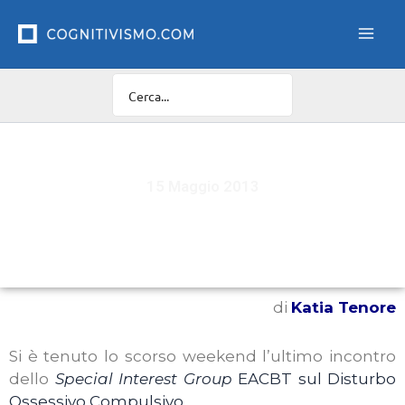
Vai
al
contenuto
15 Maggio 2013
3° Meeting sul Disturbo Ossessivo Compulsivo
di
Katia Tenore
Si è tenuto lo scorso weekend l’ultimo incontro
dello
Special Interest Group
EACBT sul Disturbo
Ossessivo Compulsivo
.