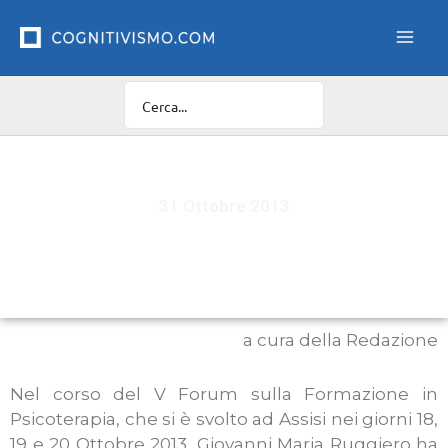
Vai
al
contenuto
31 Ottobre 2013
Ruggiero intervista Mancini
a cura della Redazione
Nel corso del V Forum sulla Formazione in
Psicoterapia, che si è svolto ad Assisi nei giorni 18,
19 e 20 Ottobre 2013, Giovanni Maria Ruggiero ha