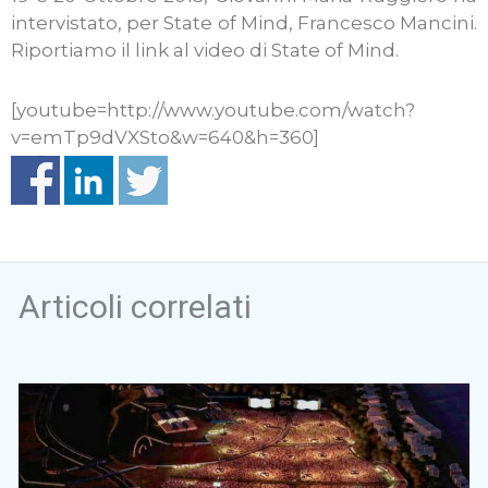
intervistato, per State of Mind, Francesco Mancini.
Riportiamo il link al video di State of Mind.
[youtube=http://www.youtube.com/watch?
v=emTp9dVXSto&w=640&h=360]
Articoli correlati