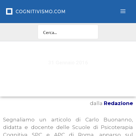
Vai
al
contenuto
31 Gennaio 2016
Cyber-torpore
dalla
Redazione
Segnaliamo un articolo di Carlo Buonanno,
didatta e docente delle Scuole di Psicoterapia
Cognitiva SPC e APC di Roma, apparso
sul