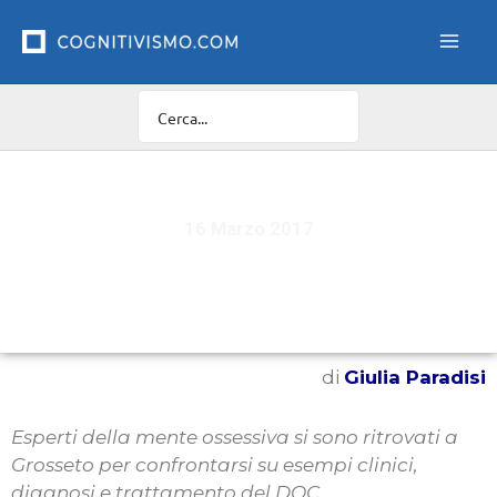
Vai
al
contenuto
16 Marzo 2017
Un convegno sul disturbo ossessivo
di
Giulia Paradisi
Esperti della mente ossessiva si sono ritrovati a
Grosseto per confrontarsi su esempi clinici,
diagnosi e trattamento del DOC