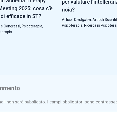
nal Schema Therapy
per valutare l’intolleran
eeting 2025: cosa c’è
noia?
di efficace in ST?
Articoli Divulgativi
,
Articoli Scientif
Psicoterapia
,
Ricerca in Psicotera
 e Congressi
,
Psicoterapia
,
oterapia
ommento
mail non sarà pubblicato.
I campi obbligatori sono contrasse