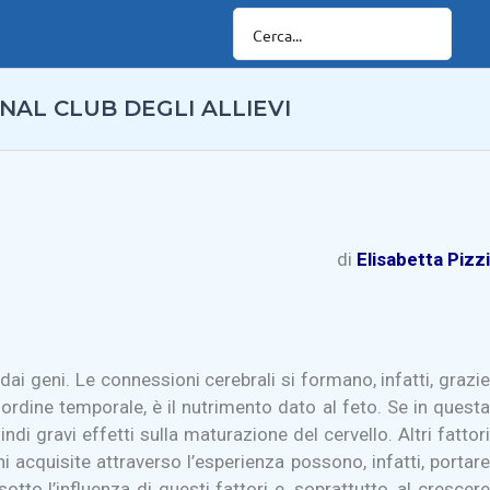
NAL CLUB DEGLI ALLIEVI
di
Elisabetta Pizzi
i dai geni. Le connessioni cerebrali si formano, infatti, grazi
n ordine temporale, è il nutrimento dato al feto. Se in questa
di gravi effetti sulla maturazione del cervello. Altri fattori
 acquisite attraverso l’esperienza possono, infatti, portare
otto l’influenza di questi fattori e, soprattutto, al crescere