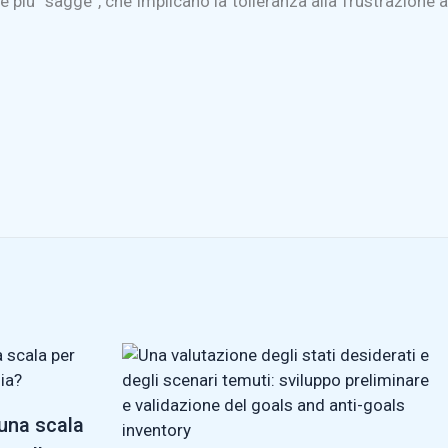
te più “sagge”, che implicano la tolleranza alla frustrazione a
 una scala