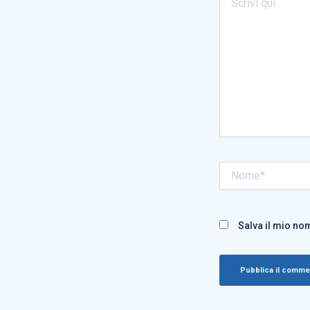
qui..
Nome*
Salva il mio no