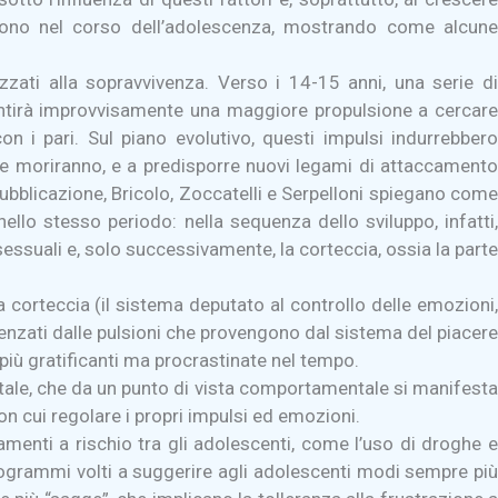
engono nel corso dell’adolescenza, mostrando come alcune
zzati alla sopravvivenza. Verso i 14-15 anni, una serie di
sentirà improvvisamente una maggiore propulsione a cercare
on i pari. Sul piano evolutivo, questi impulsi indurrebbero
o e moriranno, e a predisporre nuovi legami di attaccamento
pubblicazione, Bricolo, Zoccatelli e Serpelloni spiegano come
ello stesso periodo: nella sequenza dello sviluppo, infatti,
sessuali e, solo successivamente, la corteccia, ossia la parte
a corteccia (il sistema deputato al controllo delle emozioni,
uenzati dalle pulsioni che provengono dal sistema del piacere
iù gratificanti ma procrastinate nel tempo.
ntale, che da un punto di vista comportamentale si manifesta
on cui regolare i propri impulsi ed emozioni.
amenti a rischio tra gli adolescenti, come l’uso di droghe e
i programmi volti a suggerire agli adolescenti modi sempre più