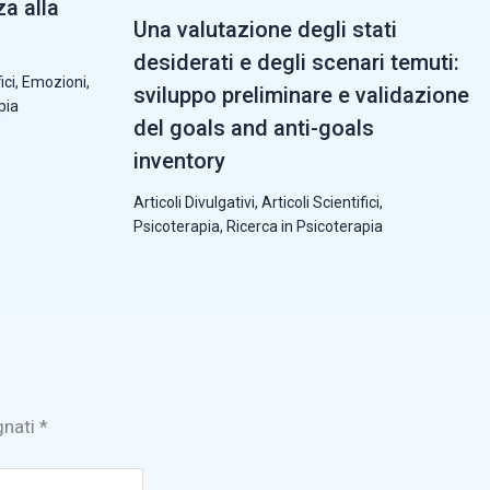
za alla
Una valutazione degli stati
desiderati e degli scenari temuti:
ici
,
Emozioni
,
sviluppo preliminare e validazione
pia
del goals and anti-goals
inventory
Articoli Divulgativi
,
Articoli Scientifici
,
Psicoterapia
,
Ricerca in Psicoterapia
gnati
*