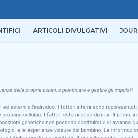
TIFICI
ARTICOLI DIVULGATIVI
JOUR
nze delle proprie azioni, a pianificare e gestire gli impulsi?
i ed esterni all’individuo. I fattori interni sono rappresentat
roteine cellulari. I fattori esterni sono diversi. Il primo, i
sposizioni genetiche non possono costituirsi e si avranno quin
ologici e le esperienze vissute dal bambino. Le informazioni
ndebolire quelle già esistenti. Il cervello cambia, quindi, s