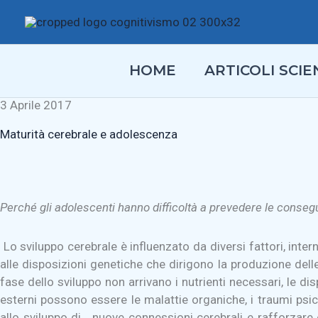
Vai
al
contenuto
HOME
ARTICOLI SCIEN
3 Aprile 2017
Maturità cerebrale e adolescenza
Perché gli adolescenti hanno difficoltà a prevedere le consegue
Lo sviluppo cerebrale è influenzato da diversi fattori, intern
alle disposizioni genetiche che dirigono la produzione delle p
fase dello sviluppo non arrivano i nutrienti necessari, le di
esterni possono essere le malattie organiche, i traumi psic
allo sviluppo di nuove connessioni cerebrali e rafforzare o i