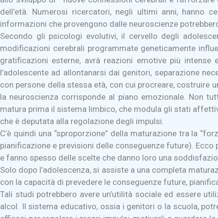
dell’età. Numerosi ricercatori, negli ultimi anni, hann
informazioni che provengono dalle neuroscienze potrebbero
Secondo gli psicologi evolutivi, il cervello degli adoles
modificazioni cerebrali programmate geneticamente influen
gratificazioni esterne, avrà reazioni emotive più intense e
l’adolescente ad allontanarsi dai genitori, separazione ne
con persone della stessa età, con cui procreare, costruire u
la neuroscienza corrisponde al piano emozionale. Non tutte 
matura prima il sistema limbico, che modula gli stati affetti
che è deputata alla regolazione degli impulsi.
C’è quindi una “sproporzione” della maturazione tra la “forz
pianificazione e previsioni delle conseguenze future). Ecco 
e fanno spesso delle scelte che danno loro una soddisfazion
Solo dopo l’adolescenza, si assiste a una completa maturazi
con la capacità di prevedere le conseguenze future, pianifica
Tali studi potrebbero avere un’utilità sociale ed essere ut
alcol. Il sistema educativo, ossia i genitori o la scuola, po