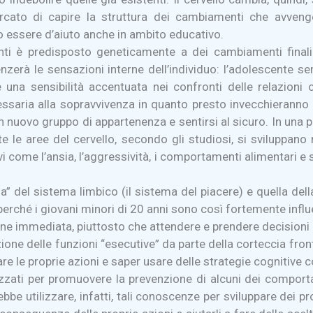
o cercato di capire la struttura dei cambiamenti che avv
 essere d’aiuto anche in ambito educativo.
centi è predisposto geneticamente a dei cambiamenti finali
zerà le sensazioni interne dell’individuo: l’adolescente 
 una sensibilità accentuata nei confronti delle relazioni c
cessaria alla sopravvivenza in quanto presto invecchierann
n nuovo gruppo di appartenenza e sentirsi al sicuro. In una 
le aree del cervello, secondo gli studiosi, si sviluppano n
vi come l’ansia, l’aggressività, i comportamenti alimentari e 
a” del sistema limbico (il sistema del piacere) e quella dell
perché i giovani minori di 20 anni sono così fortemente infl
e immediata, piuttosto che attendere e prendere decisioni p
one delle funzioni “esecutive” da parte della corteccia fro
re le proprie azioni e saper usare delle strategie cognitive c
ilizzati per promuovere la prevenzione di alcuni dei comport
trebbe utilizzare, infatti, tali conoscenze per sviluppare de