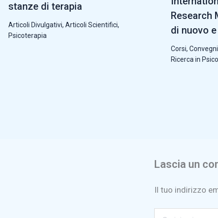
Internatio
stanze di terapia
Research M
Articoli Divulgativi
,
Articoli Scientifici
,
di nuovo e 
Psicoterapia
Corsi, Convegni
Ricerca in Psic
Lascia un c
Il tuo indirizzo e
Scrivi