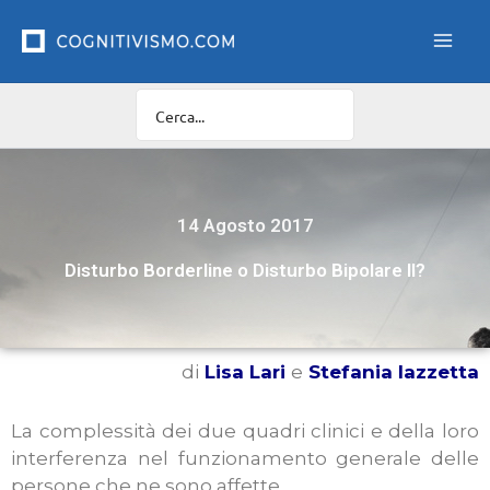
Vai
al
contenuto
14 Agosto 2017
Disturbo Borderline o Disturbo Bipolare II?
di
Lisa Lari
e
Stefania Iazzetta
La complessità dei due quadri clinici e della loro
interferenza nel funzionamento generale delle
persone che ne sono affette