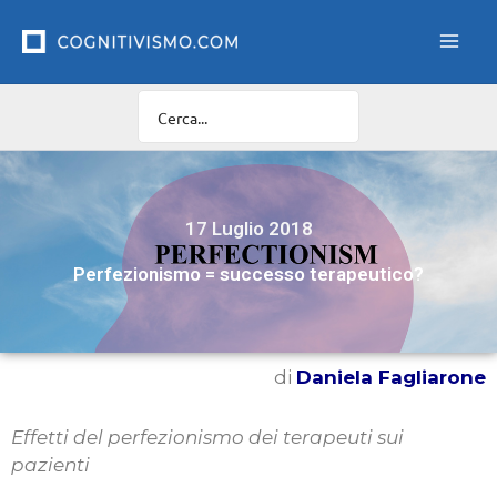
Vai
al
contenuto
17 Luglio 2018
Perfezionismo = successo terapeutico?
di
Daniela Fagliarone
Effetti del perfezionismo dei terapeuti sui
pazienti