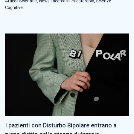
Articoli Scientifici
,
News
,
Ricerca in Psicoterapia
,
Scienze
Cognitive
I pazienti con Disturbo Bipolare entrano a