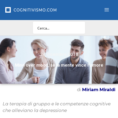
Vai
al
contenuto
24 Dicembre 2018
Mind over mood, se la mente vince l’umore
di
Miriam Miraldi
La terapia di gruppo e le competenze cognitive
che alleviano la depressione