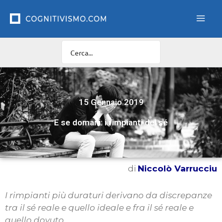
Vai
al
contenuto
15 Gennaio 2019
E se domani: i rimpianti del sé
di
Niccolò Varrucciu
I rimpianti più duraturi derivano da discrepanze
tra il sé reale e quello ideale e fra il sé reale e
quello dovuto