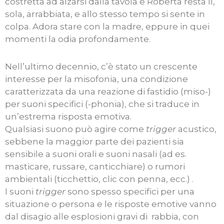
costretta ad alzarsi dalla tavola e Roberta resta lì,
sola, arrabbiata, e allo stesso tempo si sente in
colpa. Adora stare con la madre, eppure in quei
momenti la odia profondamente.
Nell’ultimo decennio, c’è stato un crescente
interesse per la misofonia, una condizione
caratterizzata da una reazione di fastidio (miso-)
per suoni specifici (-phonia), che si traduce in
un’estrema risposta emotiva.
Qualsiasi suono può agire come
trigger
acustico,
sebbene la maggior parte dei pazienti sia
sensibile a suoni orali e suoni nasali (ad es.
masticare, russare, canticchiare) o rumori
ambientali (ticchettio, clic con penna, ecc.) .
I suoni
trigger
sono spesso specifici per una
situazione o persona e le risposte emotive vanno
dal disagio alle esplosioni gravi di rabbia, con