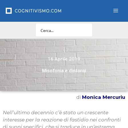
Vai
al
contenuto
16 Aprile 2019
Misofonia e dintorni
di
Monica Mercuriu
Nell’ultimo decennio c’è stato un crescente
interesse per la reazione di fastidio nei confronti
di suoni specifici, che si traduce in un’estrema