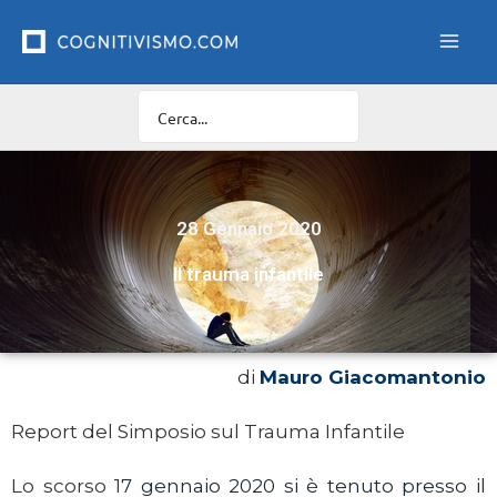
Vai
al
contenuto
28 Gennaio 2020
Il trauma infantile
di
Mauro Giacomantonio
Report del Simposio sul Trauma Infantile
Lo scorso 1
7 gennaio 2020 si è tenuto presso il