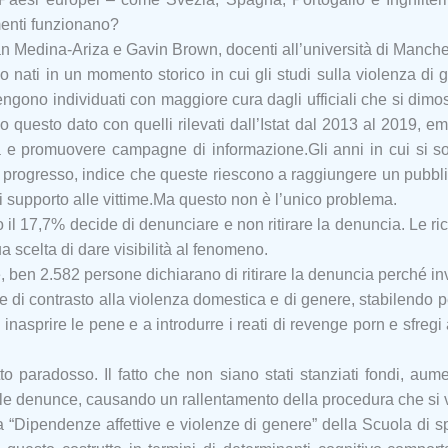
menti funzionano?
an Medina-Ariza e Gavin Brown, docenti all’università di Manches
o nati in un momento storico in cui gli studi sulla violenza di 
engono individuati con maggiore cura dagli ufficiali che si dimo
 questo dato con quelli rilevati dall’Istat dal 2013 al 2019, em
zerà e promuovere campagne di informazione.
Gli anni in cui si 
tà progresso, indice che queste riescono a raggiungere un pubbli
 supporto alle vittime.
Ma questo non è l’unico problema.
 il 17,7% decide di denunciare e non ritirare la denuncia. Le ric
ua scelta di dare visibilità al fenomeno.
e, ben 2.582 persone dichiarano di ritirare la denuncia perché invi
di contrasto alla violenza domestica e di genere, stabilendo per
asprire le pene e a introdurre i reati di revenge porn e sfregi al 
to paradosso. Il fatto che non siano stati stanziati fondi, aume
lle denunce, causando un rallentamento della procedura che si 
ca “Dipendenze affettive e violenze di genere” della Scuola di 