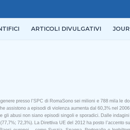
TIFICI
ARTICOLI DIVULGATIVI
JOUR
 di genere presso l’SPC di Roma
Sono sei milioni e 788 mila le d
gli che assistono a episodi di violenza aumenta dal 60,3% nel 200
 gli abusi non siano episodi singoli e sporadici. Dalle indagini 
(77,7%; 72,3%). La Direttiva UE del 2012 ha posto l’accento sul 
aesi europei – come Svezia, Spagna, Portogallo e Inghilterra –