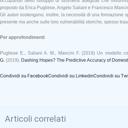
occupando dello sviluppo di strumenti adeguati che misurino q
proposto da Erica Pugliese, Angelo Saliani e Francesco Mancin
Gli autori sostengono, inoltre, la necessità di una formazione s
presente ma anche sulle loro vulnerabilità storiche, spesso trau
Per approfondimenti
Pugliese E., Saliani A. M., Mancini F. (2019) Un modello co
G.
(2019).
Dashing Hopes? The Predictive Accuracy of Domest
Condividi su Facebook
Condividi su Linkedin
Condividi su Twi
Articoli correlati