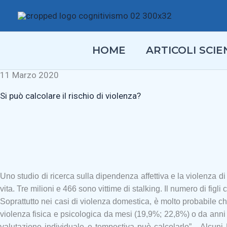
Vai
al
contenuto
HOME
ARTICOLI SCIEN
11 Marzo 2020
Si può calcolare il rischio di violenza?
Uno studio di ricerca sulla dipendenza affettiva e la violenza
vita. Tre milioni e 466 sono vittime di stalking. Il numero di fi
Soprattutto nei casi di violenza domestica, è molto probabile che
violenza fisica e psicologica da mesi (19,9%; 22,8%) o da anni 
valutazione individuale e tempestiva può calcolarlo”. Alcuni P