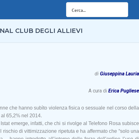
NAL CLUB DEGLI ALLIEVI
di
Giuseppina Lauria
A cura di
Erica Pugliese
onne che hanno subìto violenza fisica o sessuale nel corso della
6 al 65,2% nel 2014.
Istat emerge, infatti, che chi si rivolge al Telefono Rosa subisce
rischio di vittimizzazione ripetuta e ha affermato che “solo una
 hanno introdotto all’interno delle forze dell’ordine l’uso di