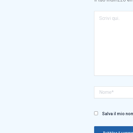
Scrivi
qui..
Nome*
Salva il mio no