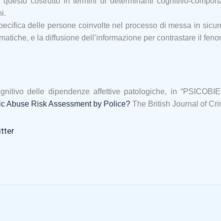
uesto costrutto in termini di determinanti cognitivo-comporta
i.
pecifica delle persone coinvolte nel processo di messa in sicurez
matiche, e la diffusione dell’informazione per contrastare il fen
gnitivo delle dipendenze affettive patologiche, in “PSICOBI
ic Abuse Risk Assessment by Police?
The British Journal of Cr
tter