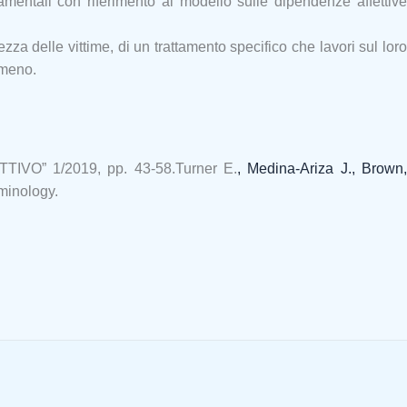
mentali con riferimento al modello sulle dipendenze affettive
za delle vittime, di un trattamento specifico che lavori sul loro
omeno.
ETTIVO” 1/2019, pp. 43-58.
Turner E.
, Medina-Ariza J.
, Brown
iminology.