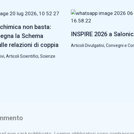
chimica non basta:
INSPIRE 2026 a Saloni
segna la Schema
lle relazioni di coppia
Articoli Divulgativi
,
Convegni e Co
ivi
,
Articoli Scientifici
,
Scienze
ommento
mail non sarà pubblicato.
I campi obbligatori sono contrasse