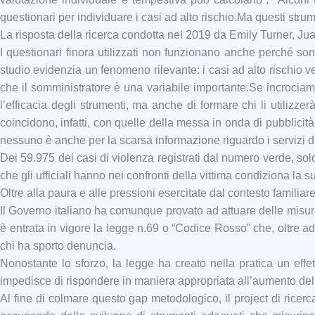
questionari per individuare i casi ad alto rischio.
Ma questi stru
La risposta della ricerca condotta nel 2019 da Emily Turner, Ju
I questionari finora utilizzati non funzionano anche perché son
studio evidenzia un fenomeno rilevante: i casi ad alto rischio v
che il somministratore è una variabile importante.Se incrociamo
l’efficacia degli strumenti, ma anche di formare chi li utiliz
coincidono, infatti, con quelle della messa in onda di pubblici
nessuno è anche per la scarsa informazione riguardo i servizi di
Dei 59.975 dei casi di violenza registrati dal numero verde, solo
che gli ufficiali hanno nei confronti della vittima condiziona la s
Oltre alla paura e alle pressioni esercitate dal contesto familiar
Il Governo italiano ha comunque provato ad attuare delle misure 
è entrata in vigore la legge n.69 o “Codice Rosso” che, oltre ad in
chi ha sporto denuncia.
Nonostante lo sforzo, la legge ha creato nella pratica un effet
impedisce di rispondere in maniera appropriata all’aumento de
Al fine di colmare questo gap metodologico, il project di ricer