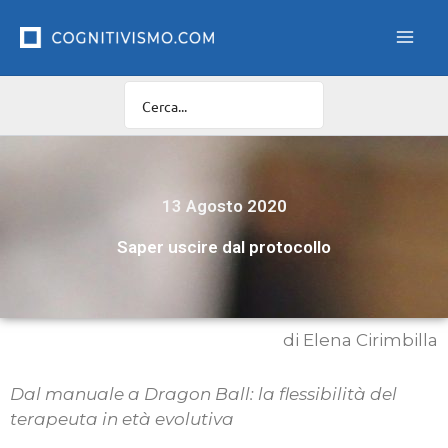
Vai
al
contenuto
13 Agosto 2020
Saper uscire dal protocollo
di Elena Cirimbilla
Dal manuale a Dragon Ball: la flessibilità del
terapeuta in età evolutiva