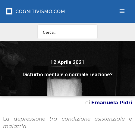
Vai
al
contenuto
12 Aprile 2021
Disturbo mentale o normale reazione?
di
Emanuela Pidri
L
a depressione tra condizione esistenziale e
malattia