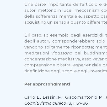
Una parte importante dell’articolo è ded
autori mettono in luce i meccanismi cogni
della sofferenza mentale e, aspetto pa
acquistino un senso alquanto different
È il caso, ad esempio, degli esercizi di
m
degli autori, corrisponderebbero solo 
vengono solitamente ricondotte; ment
meditazioni
vipassana
del buddhismo 
concentrazione meditativa, assolvevano
comprensione diretta, esperienziale d
ridefinizione degli scopi e degli investim
Per approfondimenti
Carlo E., Brasini M., Giacomantonio M., 
Cognitivismo clinico
18, 1, 67-86.