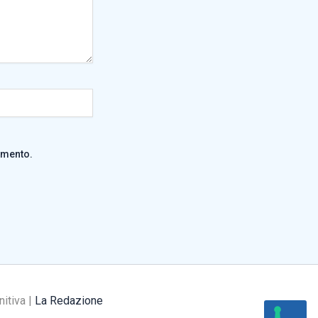
mmento.
nitiva |
La Redazione