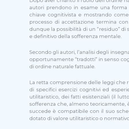
Dopo aver chiarito il ruolo dell’ordine n
autori prendono in esame una forma pa
chiave cognitivista e mostrando come 
processo di accettazione termina con 
dunque la possibilità di un “residuo” d
e definitivo della sofferenza mentale.
Secondo gli autori, l’analisi degli inse
opportunamente “tradotti” in senso cognit
di ordine naturale fattuale.
La retta comprensione delle leggi che r
di specifici esercizi cognitivi ed esper
utilitaristico, dei fatti esistenziali (il 
sofferenza che, almeno teoricamente, è 
succede è compatibile con il suo sch
dotato di valore utilitaristico o normativo