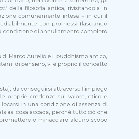
contrario, nel favorire la sofferenza, gli
ati
della filosofia antica, rivisitandola in
tazione comunemente intesa – in cui il
rimediabilmente compromessi (lasciando
 una condizione di annullamento completo
o di Marco Aurelio e il buddhismo antico,
temi di pensiero, vi è proprio il concetto
ta), da conseguirsi attraverso l’impiego
e le proprie credenze sul valore, etico e
i collocarsi in una condizione di assenza di
lsiasi cosa accada, perché tutto ciò che
mpromettere o minacciare alcuno scopo