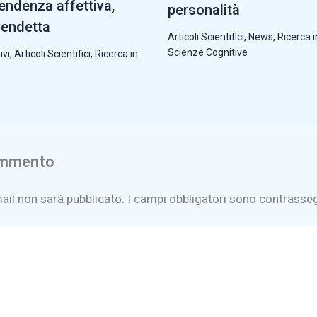
pendenza affettiva,
personalità
vendetta
Articoli Scientifici
,
News
,
Ricerca i
Scienze Cognitive
ivi
,
Articoli Scientifici
,
Ricerca in
ommento
mail non sarà pubblicato.
I campi obbligatori sono contrasse