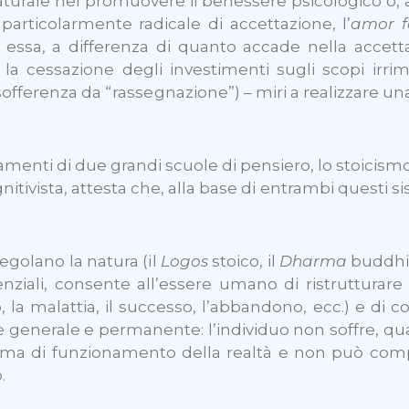
aturale nel promuovere il benessere psicologico o, al 
rticolarmente radicale di accettazione, l’
amor f
essa, a differenza di quanto accade nella accet
la cessazione degli investimenti sugli scopi ir
i sofferenza da “rassegnazione”) – miri a realizzare
gnamenti di due grandi scuole di pensiero, lo stoicism
ivista, attesta che, alla base di entrambi questi sis
egolano la natura (il
Logos
stoico, il
Dharma
buddhis
ienziali, consente all’essere umano di ristrutturar
lutto, la malattia, il successo, l’abbandono, ecc.) e d
generale e permanente: l’individuo non soffre, qua
ema di funzionamento della realtà e non può co
.