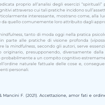
icata proprio all’analisi degli esercizi “spiritual
tivi attraverso cui tali pratiche incidono sull’asset
rticolarmente interessante, mostrano come, alla luc
e da quello comunemente loro attribuito dagli appr
indfulness
, tanto di moda oggi nella pratica psicol
in parte alle pratiche di visione profonda (
vipas
re la
mindfulness
, secondo gli autori, serve essen
originario, presupponendo, diversamente dall
 probabilmente a un compito cognitivo estremamente 
ell’ordine naturale fattuale delle cose e, conse
enti personali.
& Mancini F. (2021). Accettazione, amor fati e ordin