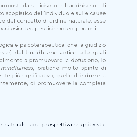
i” proposti da stoicismo e buddhismo; gli
to scopistico dell’individuo e sulle cause
e del concetto di ordine naturale, esse
occi psicoterapeutici contemporanei.
ogica e psicoterapeutica, che, a giudizio
sana
) del buddhismo antico, alle quali
zialmente a promuovere la defusione, le
a
mindfulness
, pratiche molto spinte di
più significativo, quello di indurre la
guentemente, di promuovere la completa
e naturale: una prospettiva cognitivista
.