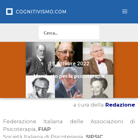
Vai
al
contenuto
15 Ottobre 2022
Manifesto per la psicoterapia
a cura della
Redazione
Federazione Italiana delle Associazioni di
Psicoterapia,
FIAP
Società Italiana di Psicoterapia,
SIPSIC