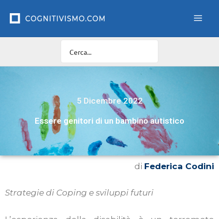
Vai
al
contenuto
5 Dicembre 2022
Essere genitori di un bambino autistico
di
Federica Codini
Strategie di Coping e sviluppi futuri