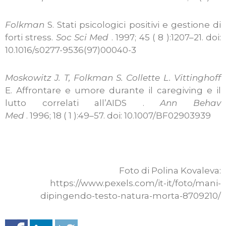
Folkman
S. Stati psicologici positivi e gestione di
forti stress.
Soc Sci Med
. 1997; 45 ( 8 ):1207–21. doi:
10.1016/s0277-9536(97)00040-3
Moskowitz J. T, Folkman S. Collette L. Vittinghoff
E. Affrontare e umore durante il caregiving e il
lutto correlati all’AIDS .
Ann Behav
Med
. 1996; 18 ( 1 ):49–57. doi: 10.1007/BF02903939
Foto di Polina Kovaleva:
https://www.pexels.com/it-it/foto/mani-
dipingendo-testo-natura-morta-8709210/