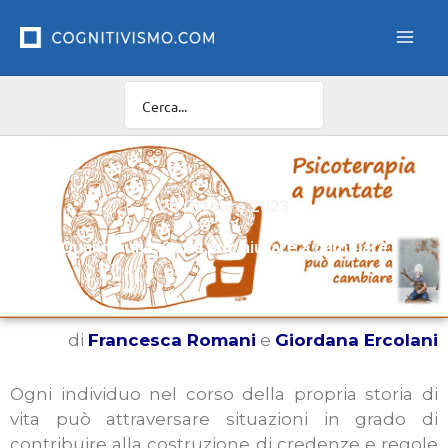
Vai
al
contenuto
20 Ottobre 2023
Quando una storia può aiutare a cambiare
di
Francesca Romani
e
Giordana Ercolani
Ogni individuo nel corso della propria storia di
vita può attraversare situazioni in grado di
contribuire alla costruzione di credenze e regole